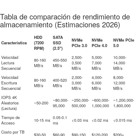
Tabla de comparación de rendimiento de
almacenamiento (Estimaciones 2026)
HDD
SATA
NVMe
NVMe
NVMe PCIe
Característica
(7200
SSD
PCIe 3.0
PCIe 4.0
5.0
RPM)
(2.5")
Velocidad
2,500-
5,000-
10,000-
80-160
450-550
Lectura
3,500
7,000
14,000
MB/s
MB/s
Secuencial
MB/s
MB/s
MB/s
Velocidad
2,000-
4,000-
8,000-
80-160
400-520
Escritura
3,000
6,000
12,000
MB/s
MB/s
Secuencial
MB/s
MB/s
MB/s
IOPS 4K
~80,000-
~250,000-
~600,000-
~1,200,000-
Aleatorios
~50-200
95,000
500,000
1,000,000
1,800,000
(Lectura)
Tiempo de
0.05-0.1
10-15 ms
<0.03 ms
<0.02 ms
<0.015 ms
Acceso
ms
Costo por TB
$30-50
$60-90
$90-150
$120-200
$200+