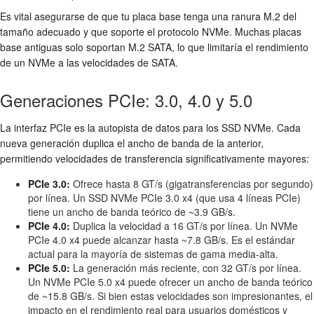
Es vital asegurarse de que tu placa base tenga una ranura M.2 del
tamaño adecuado y que soporte el protocolo NVMe. Muchas placas
base antiguas solo soportan M.2 SATA, lo que limitaría el rendimiento
de un NVMe a las velocidades de SATA.
Generaciones PCIe: 3.0, 4.0 y 5.0
La interfaz PCIe es la autopista de datos para los SSD NVMe. Cada
nueva generación duplica el ancho de banda de la anterior,
permitiendo velocidades de transferencia significativamente mayores:
PCIe 3.0:
Ofrece hasta 8 GT/s (gigatransferencias por segundo)
por línea. Un SSD NVMe PCIe 3.0 x4 (que usa 4 líneas PCIe)
tiene un ancho de banda teórico de ~3.9 GB/s.
PCIe 4.0:
Duplica la velocidad a 16 GT/s por línea. Un NVMe
PCIe 4.0 x4 puede alcanzar hasta ~7.8 GB/s. Es el estándar
actual para la mayoría de sistemas de gama media-alta.
PCIe 5.0:
La generación más reciente, con 32 GT/s por línea.
Un NVMe PCIe 5.0 x4 puede ofrecer un ancho de banda teórico
de ~15.8 GB/s. Si bien estas velocidades son impresionantes, el
impacto en el rendimiento real para usuarios domésticos y