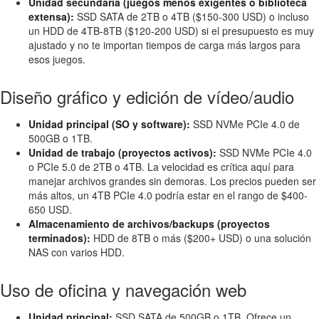
Unidad secundaria (juegos menos exigentes o biblioteca
extensa):
SSD SATA de 2TB o 4TB ($150-300 USD) o incluso
un HDD de 4TB-8TB ($120-200 USD) si el presupuesto es muy
ajustado y no te importan tiempos de carga más largos para
esos juegos.
Diseño gráfico y edición de vídeo/audio
Unidad principal (SO y software):
SSD NVMe PCIe 4.0 de
500GB o 1TB.
Unidad de trabajo (proyectos activos):
SSD NVMe PCIe 4.0
o PCIe 5.0 de 2TB o 4TB. La velocidad es crítica aquí para
manejar archivos grandes sin demoras. Los precios pueden ser
más altos, un 4TB PCIe 4.0 podría estar en el rango de $400-
650 USD.
Almacenamiento de archivos/backups (proyectos
terminados):
HDD de 8TB o más ($200+ USD) o una solución
NAS con varios HDD.
Uso de oficina y navegación web
Unidad principal:
SSD SATA de 500GB o 1TB. Ofrece un