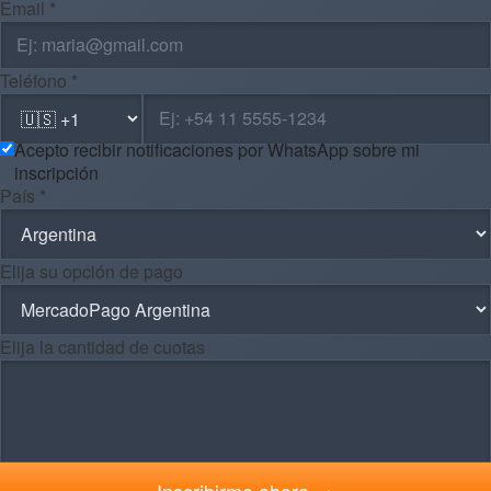
Email *
Teléfono *
Acepto recibir notificaciones por WhatsApp sobre mi
inscripción
País *
Elija su opción de pago
Elija la cantidad de cuotas
Inscribirme ahora →