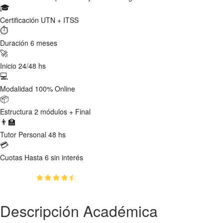
🎓
Certificación
UTN + ITSS
⏱
Duración
6 meses
🚀
Inicio
24/48 hs
💻
Modalidad
100% Online
📦
Estructura
2 módulos + Final
👨‍🏫
Tutor
Personal 48 hs
💳
Cuotas
Hasta 6 sin interés
(4.9)
👥
1217
estudiantes inscriptos
Descripción Académica