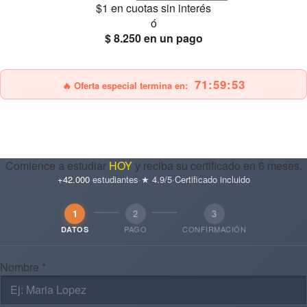
$1
en cuotas sin interés
ó
$ 8.250
en un pago
25% OFF
Envío gratis
71:59:51
🔥 Oferta especial termina en:
Comience a estudiar
HOY
y reciba su certificado en 6 meses.
+42.000
estudiantes
·
★ 4.9/5
·
Certificado incluido
1
2
3
PAGO
CONFIRMACIÓN
DATOS
Nombre *