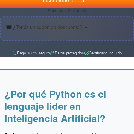
Solo toma 2 minutos
🎟️
¿Tenés un cupón de descuento?
▼
Pago 100% seguro
Datos protegidos
Certificado incluido
¿Por qué Python es el
lenguaje líder en
Inteligencia Artificial?