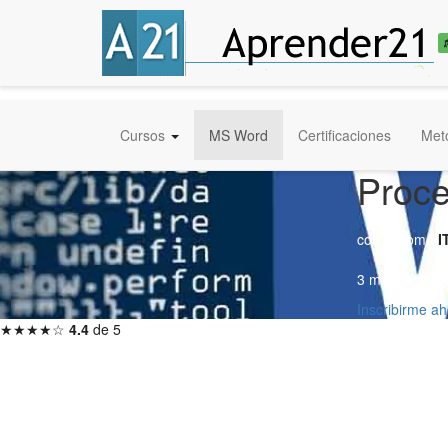
Cursos
MS Word
Certificaciones
Met
Proce
con diploma
I
3 meses — Ini
Inscribirme a
★★★★☆
4.4
de 5