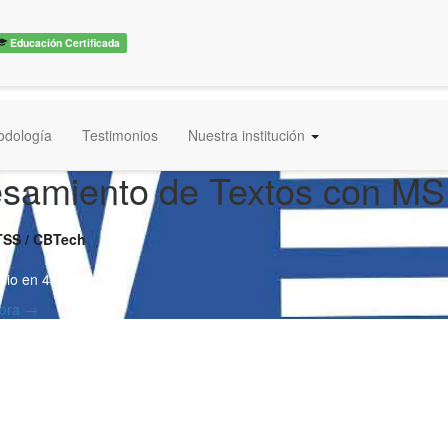
Educación Certificada
odología
Testimonios
Nuestra institución
samiento de Textos con M
TSS / CBTech
cio en 48hs
hora →