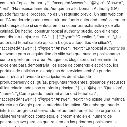
construir Topical Authority?", "acceptedAnswer": { "@type": "Answer",
"text": "No necesariamente. Aunque un alto Domain Authority (DA)
puede facilitar el proceso, no es un requisito previo. Un sitio web con
un DA moderado puede construir una fuerte autoridad temática en un
nicho específico si se enfoca en una cobertura exhaustiva y de alta
calidad. De hecho, construir topical authority puede, con el tiempo,
contribuir a mejorar su DA." } }, { "@type": "Question", "name": "¿La
autoridad temática solo aplica a blogs o a todo tipo de sitios?",
"acceptedAnswer": { "@type": "Answer", "text": "La topical authority es
relevante para cualquier tipo de sitio web que busque posicionarse
como experto en un área. Aunque los blogs son una herramienta
excelente para demostrarla, los sitios de comercio electrónico, los
portales de noticias o las páginas de servicios también pueden
construirla a través de descripciones detalladas de
productos/servicios, guías, preguntas frecuentes, glosarios y recursos
útiles relacionados con su oferta principal." } }, { "@type": "Question",
"name": "¿Cómo puedo medir mi autoridad temática?",
"acceptedAnswer": { "@type": "Answer", "text": "No existe una métrica
directa de Google para la autoridad temática. Sin embargo, puede
inferir su progreso observando: el aumento en el tráfico orgánico a
clústeres temáticos completos, el crecimiento en el número de
palabras clave para las que rankea en las primeras posiciones, la