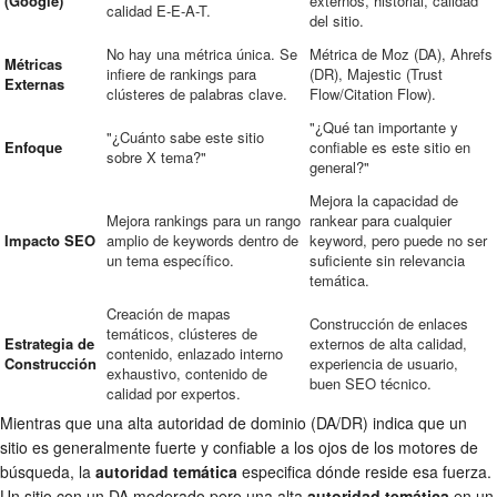
(Google)
externos, historial, calidad
calidad E-E-A-T.
del sitio.
No hay una métrica única. Se
Métrica de Moz (DA), Ahrefs
Métricas
infiere de rankings para
(DR), Majestic (Trust
Externas
clústeres de palabras clave.
Flow/Citation Flow).
"¿Qué tan importante y
"¿Cuánto sabe este sitio
Enfoque
confiable es este sitio en
sobre X tema?"
general?"
Mejora la capacidad de
Mejora rankings para un rango
rankear para cualquier
Impacto SEO
amplio de keywords dentro de
keyword, pero puede no ser
un tema específico.
suficiente sin relevancia
temática.
Creación de mapas
Construcción de enlaces
temáticos, clústeres de
Estrategia de
externos de alta calidad,
contenido, enlazado interno
Construcción
experiencia de usuario,
exhaustivo, contenido de
buen SEO técnico.
calidad por expertos.
Mientras que una alta autoridad de dominio (DA/DR) indica que un
sitio es generalmente fuerte y confiable a los ojos de los motores de
búsqueda, la
autoridad temática
especifica dónde reside esa fuerza.
Un sitio con un DA moderado pero una alta
autoridad temática
en un