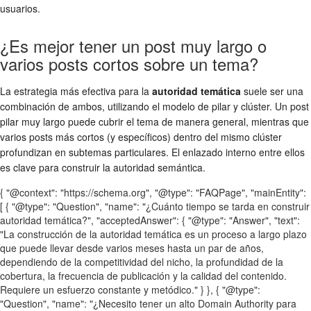
usuarios.
¿Es mejor tener un post muy largo o
varios posts cortos sobre un tema?
La estrategia más efectiva para la
autoridad temática
suele ser una
combinación de ambos, utilizando el modelo de pilar y clúster. Un post
pilar muy largo puede cubrir el tema de manera general, mientras que
varios posts más cortos (y específicos) dentro del mismo clúster
profundizan en subtemas particulares. El enlazado interno entre ellos
es clave para construir la autoridad semántica.
{ "@context": "https://schema.org", "@type": "FAQPage", "mainEntity":
[ { "@type": "Question", "name": "¿Cuánto tiempo se tarda en construir
autoridad temática?", "acceptedAnswer": { "@type": "Answer", "text":
"La construcción de la autoridad temática es un proceso a largo plazo
que puede llevar desde varios meses hasta un par de años,
dependiendo de la competitividad del nicho, la profundidad de la
cobertura, la frecuencia de publicación y la calidad del contenido.
Requiere un esfuerzo constante y metódico." } }, { "@type":
"Question", "name": "¿Necesito tener un alto Domain Authority para