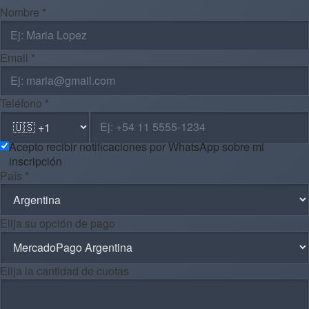
Nombre *
Email *
Teléfono *
Acepto recibir notificaciones por WhatsApp sobre mi
inscripción
País *
Elija su opción de pago
Elija la cantidad de cuotas