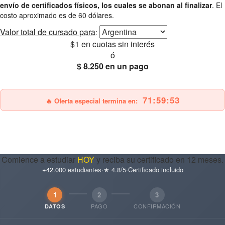
envío de certificados físicos, los cuales se abonan al finalizar
. El
costo aproximado es de 60 dólares.
Valor total
de cursado para
:
$1
en cuotas sin interés
ó
$ 8.250
en un pago
25% OFF
Envío gratis
71:59:52
🔥 Oferta especial termina en:
Comience a estudiar
HOY
y reciba su certificado en 12 meses.
+42.000
estudiantes
·
★ 4.8/5
·
Certificado incluido
1
2
3
PAGO
CONFIRMACIÓN
DATOS