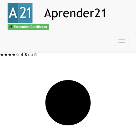
Experto en Diseño Gráfico
Certificado por
ITSS + CBTech
Educación Certificada
12 meses — Inicio en 48hs
Menu
Inscribirme ahora →
★★★★☆
4.8
de 5