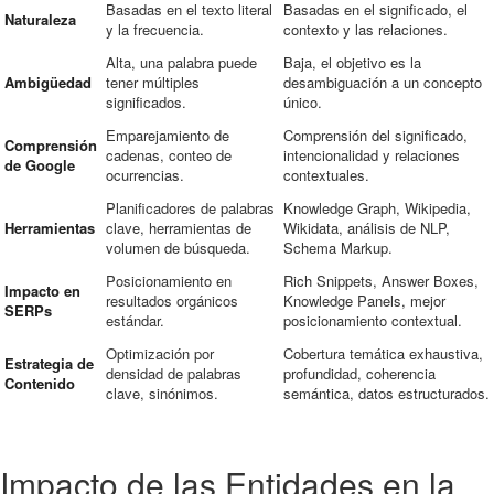
Basadas en el texto literal
Basadas en el significado, el
Naturaleza
y la frecuencia.
contexto y las relaciones.
Alta, una palabra puede
Baja, el objetivo es la
Ambigüedad
tener múltiples
desambiguación a un concepto
significados.
único.
Emparejamiento de
Comprensión del significado,
Comprensión
cadenas, conteo de
intencionalidad y relaciones
de Google
ocurrencias.
contextuales.
Planificadores de palabras
Knowledge Graph, Wikipedia,
Herramientas
clave, herramientas de
Wikidata, análisis de NLP,
volumen de búsqueda.
Schema Markup.
Posicionamiento en
Rich Snippets, Answer Boxes,
Impacto en
resultados orgánicos
Knowledge Panels, mejor
SERPs
estándar.
posicionamiento contextual.
Optimización por
Cobertura temática exhaustiva,
Estrategia de
densidad de palabras
profundidad, coherencia
Contenido
clave, sinónimos.
semántica, datos estructurados.
Impacto de las Entidades en la