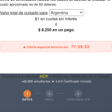
costo aproximado es de 60 dólares.
Valor total
de cursado para
:
$1
en cuotas sin interés
ó
$ 8.250
en un pago
25% OFF
Envío gratis
71:59:52
🔥 Oferta especial termina en:
Comience a estudiar
HOY
y reciba su certificado en 3 meses.
+42.000
estudiantes
·
★ 4.6/5
·
Certificado incluido
1
2
3
PAGO
CONFIRMACIÓN
DATOS