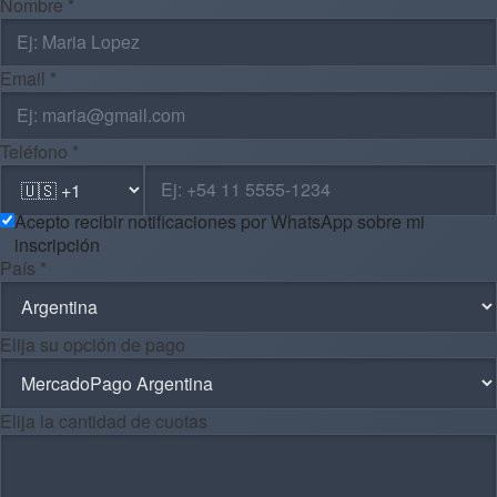
Nombre *
Email *
Teléfono *
Acepto recibir notificaciones por WhatsApp sobre mi
inscripción
País *
Elija su opción de pago
Elija la cantidad de cuotas