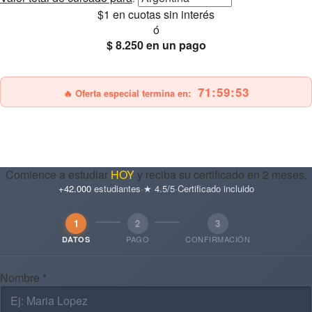
$1
en cuotas sin interés
ó
$ 8.250
en un pago
25% OFF
Envío gratis
71:59:52
🔥 Oferta especial termina en:
Comience a estudiar
HOY
y reciba su certificado en 2 meses.
+42.000
estudiantes
·
★ 4.5/5
·
Certificado incluido
1
2
3
PAGO
CONFIRMACIÓN
DATOS
Nombre *