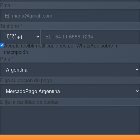
Email *
Teléfono *
Acepto recibir notificaciones por WhatsApp sobre mi
inscripción
País *
Elija su opción de pago
Elija la cantidad de cuotas