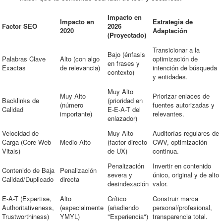
Impacto en
Impacto en
Estrategia de
Factor SEO
2026
2020
Adaptación
(Proyectado)
Transicionar a la
Bajo (énfasis
Palabras Clave
Alto (con algo
optimización de
en frases y
Exactas
de relevancia)
intención de búsqueda
contexto)
y entidades.
Muy Alto
Muy Alto
Priorizar enlaces de
Backlinks de
(prioridad en
(número
fuentes autorizadas y
Calidad
E-E-A-T del
importante)
relevantes.
enlazador)
Velocidad de
Muy Alto
Auditorías regulares de
Carga (Core Web
Medio-Alto
(factor directo
CWV, optimización
Vitals)
de UX)
continua.
Penalización
Invertir en contenido
Contenido de Baja
Penalización
severa y
único, original y de alto
Calidad/Duplicado
directa
desindexación
valor.
E-A-T (Expertise,
Alto
Crítico
Construir marca
Authoritativeness,
(especialmente
(añadiendo
personal/profesional,
Trustworthiness)
YMYL)
"Experiencia")
transparencia total.