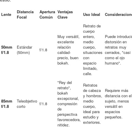
Distancia
Apertura
Ventajas
Lente
Uso Ideal
Consideracion
Focal
Común
Clave
Retrato de
cuerpo
Muy versátil,
entero,
Puede introduci
excelente
medio
distorsión en
50mm
Estándar
relación
cuerpo,
retratos muy
f/1.8
f/1.8
(50mm)
calidad-
situaciones
cerrados, "casi
precio, buen
con
como el ojo
bokeh.
espacio
humano".
limitado,
calle.
"Rey del
Retratos
retrato",
de cabeza
Requiere más
bokeh
y hombros,
distancia con el
excepcional,
85mm
Teleobjetivo
medio
sujeto, menos
f/1.8
compresión
f/1.8
corto
cuerpo,
versátil en
de
ideal para
espacios
perspectiva
estudio y
pequeños.
favorecedora,
exteriores.
nitidez.