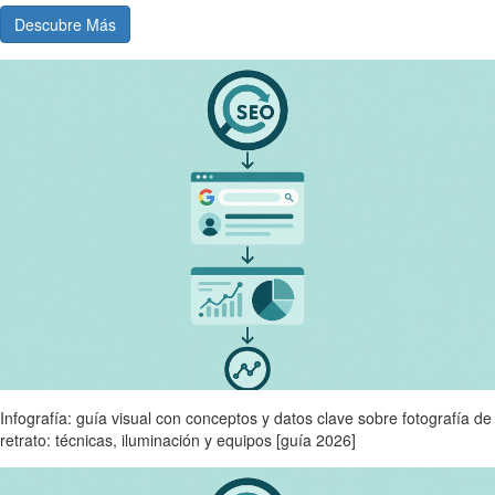
Descubre Más
Infografía: guía visual con conceptos y datos clave sobre fotografía de
retrato: técnicas, iluminación y equipos [guía 2026]