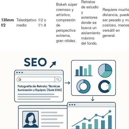
Retratos
Bokeh súper
de estudio
cremoso y
Requiere much
y
artístico,
distancia, pued
exteriores
135mm
Teleobjetivo
f/2 o
compresión
ser pesado y m
donde se
f/2
medio
f/1.8
de
costoso, meno
busca un
perspectiva
versátil en
aislamiento
extrema,
general.
máximo
gran nitidez.
del fondo.