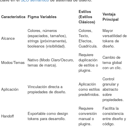
Estilos
Ventaja
Característica
Figma Variables
(Estilos
Principal
Clásicos)
Colores, números
Colores,
Mayor
(espaciados, tamaños),
Texto,
versatilidad de
Alcance
strings (próximamente),
Efectos,
tokens de
booleanos (visibilidad).
Cuadrícula.
diseño.
Requiere
Cambio de
Nativo (Modo Claro/Oscuro,
duplicación
Modos/Temas
tema global
temas de marca).
de estilos o
con un clic.
plugins.
Control
Aplicación
granular y
Vinculación directa a
Aplicación
como estilos
abstracto
propiedades de diseño.
predefinidos.
sobre
propiedades.
Requiere
Facilita la
Exportable como design
conversión
consistencia
Handoff
tokens para desarrollo.
manual o
entre diseño y
plugins.
código.