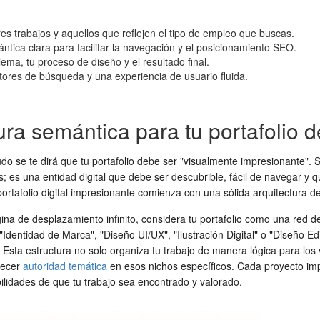
res trabajos y aquellos que reflejen el tipo de empleo que buscas.
ántica clara para facilitar la navegación y el posicionamiento SEO.
ma, tu proceso de diseño y el resultado final.
tores de búsqueda y una experiencia de usuario fluida.
ura semántica para tu portafolio 
e te dirá que tu portafolio debe ser "visualmente impresionante". Si bie
; es una entidad digital que debe ser descubrible, fácil de navegar y 
tafolio digital impresionante comienza con una sólida arquitectura de 
 de desplazamiento infinito, considera tu portafolio como una red de c
Identidad de Marca", "Diseño UI/UX", "Ilustración Digital" o "Diseño Ed
`). Esta estructura no solo organiza tu trabajo de manera lógica para l
lecer
autoridad temática
en esos nichos específicos. Cada proyecto i
ibilidades de que tu trabajo sea encontrado y valorado.