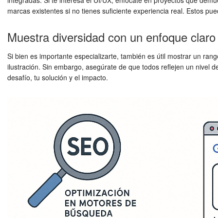
integradas. Si te interesa el UI/UX, enfócate en proyectos que demue
marcas existentes si no tienes suficiente experiencia real. Estos p
Muestra diversidad con un enfoque claro
Si bien es importante especializarte, también es útil mostrar un ra
ilustración. Sin embargo, asegúrate de que todos reflejen un nivel d
desafío, tu solución y el impacto.