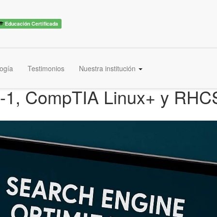
Educación Certificada
ogía
Testimonios
Nuestra institución
PIC-1, CompTIA Linux+ y RH