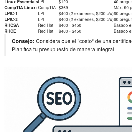
Linux Essentials
LPI
$120
40 pregun
CompTIA Linux+
CompTIA
$369
Máx. 90 p
LPIC-1
LPI
$400 (2 exámenes, $200 c/u)
60 pregu
LPIC-2
LPI
$400 (2 exámenes, $200 c/u)
60 pregu
RHCSA
Red Hat
$400 - $450
Basado en
RHCE
Red Hat
$400 - $450
Basado en
Consejo:
Considera que el "costo" de una certificac
Planifica tu presupuesto de manera integral.