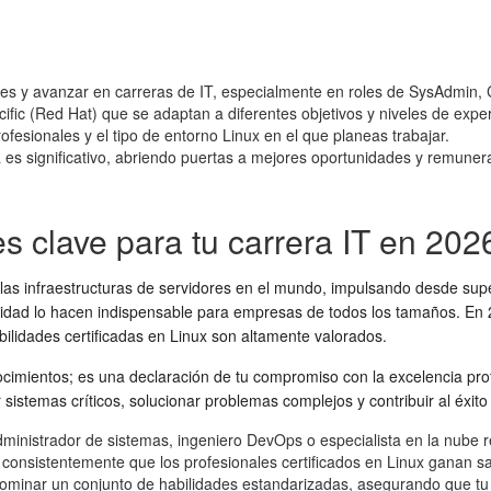
dades y avanzar en carreras de IT, especialmente en roles de SysAdmin,
fic (Red Hat) que se adaptan a diferentes objetivos y niveles de exper
ofesionales y el tipo de entorno Linux en el que planeas trabajar.
ca es significativo, abriendo puertas a mejores oportunidades y remuner
es clave para tu carrera IT en 202
 las infraestructuras de servidores en el mundo, impulsando desde sup
uridad lo hacen indispensable para empresas de todos los tamaños. En 2
abilidades certificadas en Linux son altamente valorados.
imientos; es una declaración de tu compromiso con la excelencia profe
sistemas críticos, solucionar problemas complejos y contribuir al éxit
nistrador de sistemas, ingeniero DevOps o especialista en la nube req
consistentemente que los profesionales certificados en Linux ganan sa
dominar un conjunto de habilidades estandarizadas, asegurando que tu c