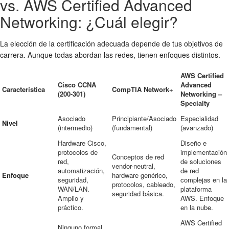
vs. AWS Certified Advanced
Networking: ¿Cuál elegir?
La elección de la certificación adecuada depende de tus objetivos de
carrera. Aunque todas abordan las redes, tienen enfoques distintos.
AWS Certified
Cisco CCNA
Advanced
Característica
CompTIA Network+
(200-301)
Networking –
Specialty
Asociado
Principiante/Asociado
Especialidad
Nivel
(intermedio)
(fundamental)
(avanzado)
Hardware Cisco,
Diseño e
protocolos de
implementación
Conceptos de red
red,
de soluciones
vendor-neutral,
automatización,
de red
Enfoque
hardware genérico,
seguridad,
complejas en la
protocolos, cableado,
WAN/LAN.
plataforma
seguridad básica.
Amplio y
AWS. Enfoque
práctico.
en la nube.
AWS Certified
Ninguno formal,