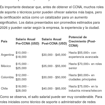
Es importante destacar que, antes de obtener el CCNA, muchos roles
de soporte o técnicos junior pueden ofrecer salarios más bajos, pero
la certificación actúa como un catalizador para un aumento
significativo. Los datos presentados son promedios estimados para
2026 y pueden variar según la empresa, la experiencia y la ciudad.
Potencial de
Salario Anual
Salario Anual
País
Crecimiento (Post-
Pre-CCNA (USD)
Post-CCNA (USD)
CCNA)
$10,000 -
Hasta $55,000+ con
Argentina
$30,000 - $45,000
$18,000
experiencia avanzada
$15,000 -
Hasta $70,000+ en roles
México
$35,000 - $55,000
$25,000
senior
$12,000 -
Hasta $60,000+ en
Colombia
$30,000 - $50,000
$20,000
ciudades principales
$18,000 -
Hasta $75,000+ en la
Chile
$40,000 - $65,000
$28,000
industria minera/telecom
Como se observa, el salto salarial puede ser muy considerable. Para
roles iniciales como técnico de soporte o administrador de redes