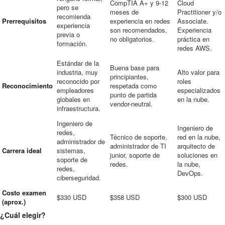
CompTIA A+ y 9-12
Cloud
pero se
meses de
Practitioner y/o
recomienda
Prerrequisitos
experiencia en redes
Associate.
experiencia
son recomendados,
Experiencia
previa o
no obligatorios.
práctica en
formación.
redes AWS.
Estándar de la
Buena base para
industria, muy
Alto valor para
principiantes,
reconocido por
roles
Reconocimiento
respetada como
empleadores
especializados
punto de partida
globales en
en la nube.
vendor-neutral.
infraestructura.
Ingeniero de
Ingeniero de
redes,
Técnico de soporte,
red en la nube,
administrador de
administrador de TI
arquitecto de
Carrera ideal
sistemas,
junior, soporte de
soluciones en
soporte de
redes.
la nube,
redes,
DevOps.
ciberseguridad.
Costo examen
$330 USD
$358 USD
$300 USD
(aprox.)
¿Cuál elegir?