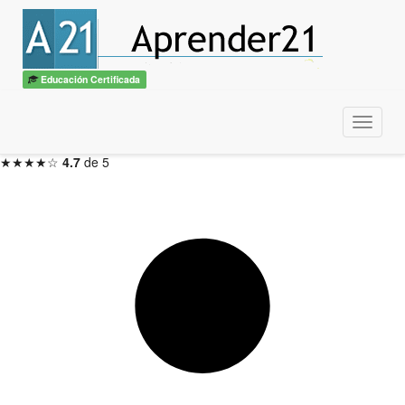
Introducción a Linux
con diploma
ITSS / CBTech
Educación Certificada
3 meses — Inicio en 48hs
Menu
Inscribirme ahora →
★★★★☆
4.7
de 5