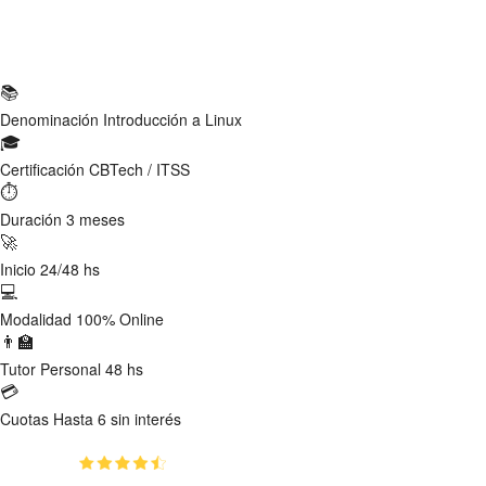
Ficha Técnica
📚
Denominación
Introducción a Linux
🎓
Certificación
CBTech / ITSS
⏱
Duración
3 meses
🚀
Inicio
24/48 hs
💻
Modalidad
100% Online
👨‍🏫
Tutor
Personal 48 hs
💳
Cuotas
Hasta 6 sin interés
(4.68)
👥
283
estudiantes inscriptos