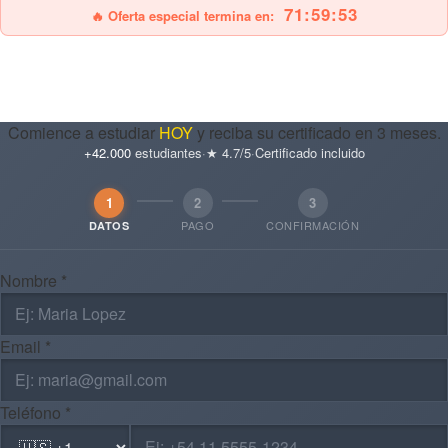
71:59:52
🔥 Oferta especial termina en:
Comience a estudiar
HOY
y reciba su certificado en 3 meses.
+42.000
estudiantes
·
★ 4.7/5
·
Certificado incluido
1
2
3
PAGO
CONFIRMACIÓN
DATOS
Nombre *
Email *
Teléfono *