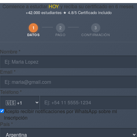
Comience a estudiar
HOY
y reciba su certificado en 6 meses.
+42.000
estudiantes
·
★ 4.8/5
·
Certificado incluido
1
2
3
PAGO
CONFIRMACIÓN
DATOS
Nombre *
Email *
Teléfono *
Acepto recibir notificaciones por WhatsApp sobre mi
inscripción
País *