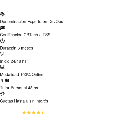
Ficha Técnica
📚
Denominación
Experto en DevOps
🎓
Certificación
CBTech / ITSS
⏱
Duración
6 meses
🚀
Inicio
24/48 hs
💻
Modalidad
100% Online
👨‍🏫
Tutor
Personal 48 hs
💳
Cuotas
Hasta 6 sin interés
(4.8)
👥
104
estudiantes inscriptos