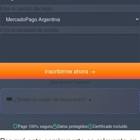
Elija su opción de pago
Elija la cantidad de cuotas
Inscribirme ahora →
Solo toma 2 minutos
🎟️
¿Tenés un cupón de descuento?
▼
Pago 100% seguro
Datos protegidos
Certificado incluido