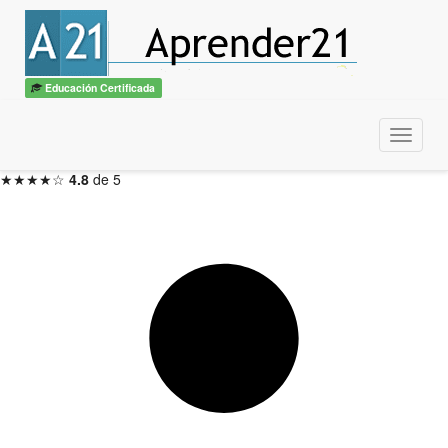
Experto en DevOps
con diploma
ITSS / CBTech
Educación Certificada
6 meses — Inicio en 48hs
Menu
Inscribirme ahora →
★★★★☆
4.8
de 5