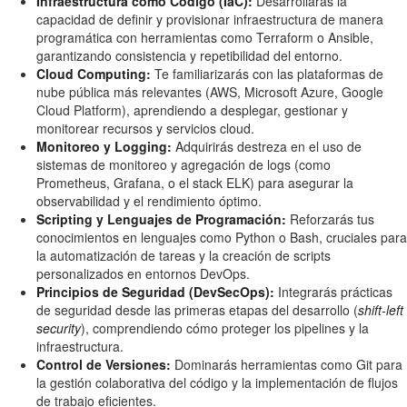
Infraestructura como Código (IaC):
Desarrollarás la
capacidad de definir y provisionar infraestructura de manera
programática con herramientas como Terraform o Ansible,
garantizando consistencia y repetibilidad del entorno.
Cloud Computing:
Te familiarizarás con las plataformas de
nube pública más relevantes (AWS, Microsoft Azure, Google
Cloud Platform), aprendiendo a desplegar, gestionar y
monitorear recursos y servicios cloud.
Monitoreo y Logging:
Adquirirás destreza en el uso de
sistemas de monitoreo y agregación de logs (como
Prometheus, Grafana, o el stack ELK) para asegurar la
observabilidad y el rendimiento óptimo.
Scripting y Lenguajes de Programación:
Reforzarás tus
conocimientos en lenguajes como Python o Bash, cruciales para
la automatización de tareas y la creación de scripts
personalizados en entornos DevOps.
Principios de Seguridad (DevSecOps):
Integrarás prácticas
de seguridad desde las primeras etapas del desarrollo (
shift-left
security
), comprendiendo cómo proteger los pipelines y la
infraestructura.
Control de Versiones:
Dominarás herramientas como Git para
la gestión colaborativa del código y la implementación de flujos
de trabajo eficientes.