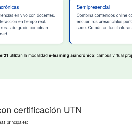
ncrónicas
Semipresencial
encias en vivo con docentes.
Combina contenidos online c
teracción en tiempo real.
encuentros presenciales perió
rreras de grado combinan
sede. Común en tecnicaturas 
idad.
er21
utilizan la modalidad
e-learning asincrónico
: campus virtual pro
con certificación UTN
as principales: