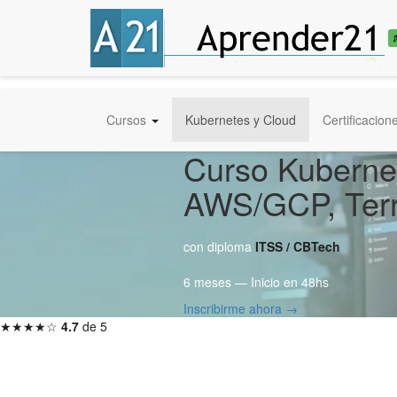
Cursos
Kubernetes y Cloud
Certificacion
Curso Kubernet
AWS/GCP, Terr
con diploma
ITSS / CBTech
6 meses — Inicio en 48hs
Inscribirme ahora →
★★★★☆
4.7
de 5