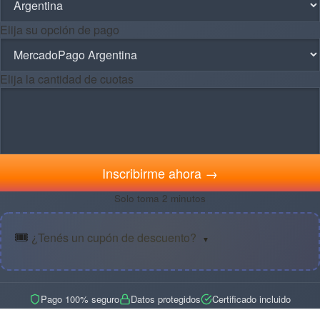
Elija su opción de pago
Elija la cantidad de cuotas
Inscribirme ahora →
Solo toma 2 minutos
🎟️
¿Tenés un cupón de descuento?
▼
Pago 100% seguro
Datos protegidos
Certificado incluido