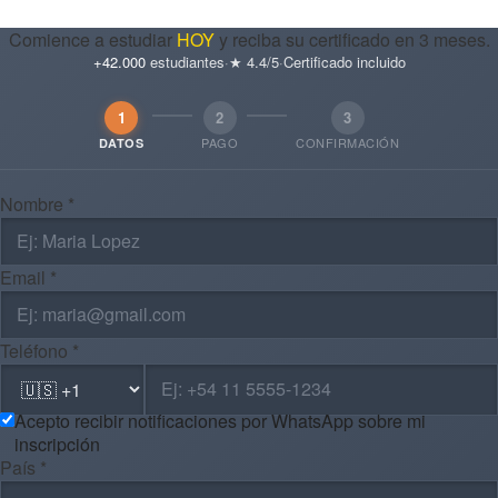
Comience a estudiar
HOY
y reciba su certificado en 3 meses.
+42.000
estudiantes
·
★ 4.4/5
·
Certificado incluido
1
2
3
PAGO
CONFIRMACIÓN
DATOS
Nombre *
Email *
Teléfono *
Acepto recibir notificaciones por WhatsApp sobre mi
inscripción
País *