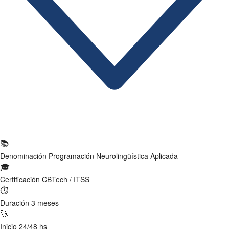
Ficha Técnica
📚
Denominación
Programación Neurolingüística Aplicada
🎓
Certificación
CBTech / ITSS
⏱
Duración
3 meses
🚀
Inicio
24/48 hs