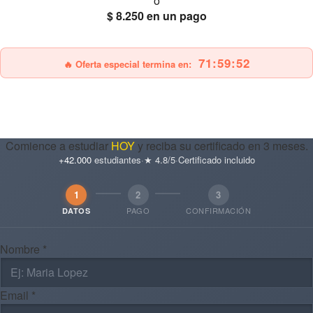
ó
$ 8.250
en un pago
25% OFF
Envío gratis
71:59:51
🔥 Oferta especial termina en:
Comience a estudiar
HOY
y reciba su certificado en 3 meses.
+42.000
estudiantes
·
★ 4.8/5
·
Certificado incluido
1
2
3
PAGO
CONFIRMACIÓN
DATOS
Nombre *
Email *