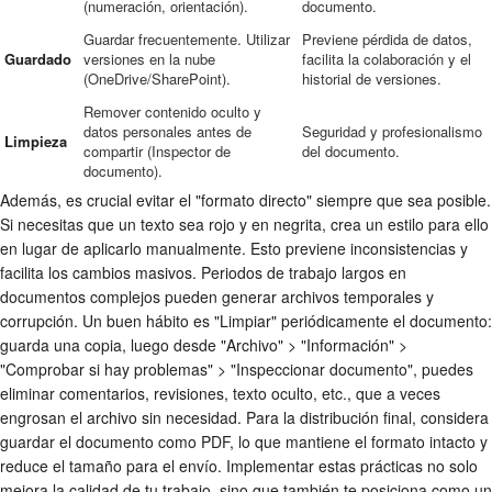
(numeración, orientación).
documento.
Guardar frecuentemente. Utilizar
Previene pérdida de datos,
Guardado
versiones en la nube
facilita la colaboración y el
(OneDrive/SharePoint).
historial de versiones.
Remover contenido oculto y
datos personales antes de
Seguridad y profesionalismo
Limpieza
compartir (Inspector de
del documento.
documento).
Además, es crucial evitar el "formato directo" siempre que sea posible.
Si necesitas que un texto sea rojo y en negrita, crea un estilo para ello
en lugar de aplicarlo manualmente. Esto previene inconsistencias y
facilita los cambios masivos. Periodos de trabajo largos en
documentos complejos pueden generar archivos temporales y
corrupción. Un buen hábito es "Limpiar" periódicamente el documento:
guarda una copia, luego desde "Archivo" > "Información" >
"Comprobar si hay problemas" > "Inspeccionar documento", puedes
eliminar comentarios, revisiones, texto oculto, etc., que a veces
engrosan el archivo sin necesidad. Para la distribución final, considera
guardar el documento como PDF, lo que mantiene el formato intacto y
reduce el tamaño para el envío. Implementar estas prácticas no solo
mejora la calidad de tu trabajo, sino que también te posiciona como un