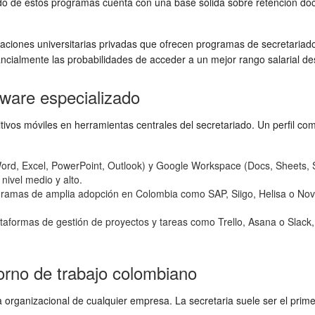
ado de estos programas cuenta con una base sólida sobre retención doc
aciones universitarias privadas que ofrecen programas de secretariado 
ancialmente las probabilidades de acceder a un mejor rango salarial desde
tware especializado
tivos móviles en herramientas centrales del secretariado. Un perfil co
d, Excel, PowerPoint, Outlook) y Google Workspace (Docs, Sheets, Sli
nivel medio y alto.
ramas de amplia adopción en Colombia como SAP, Siigo, Helisa o Novasof
aformas de gestión de proyectos y tareas como Trello, Asana o Slack, l
orno de trabajo colombiano
a organizacional de cualquier empresa. La secretaria suele ser el prim