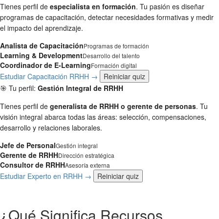
Tienes perfil de
especialista en formación
. Tu pasión es diseñar
programas de capacitación, detectar necesidades formativas y medir
el impacto del aprendizaje.
Analista de Capacitación
Programas de formación
Learning & Development
Desarrollo del talento
Coordinador de E-Learning
Formación digital
Estudiar Capacitación RRHH →
Reiniciar quiz
🎯 Tu perfil:
Gestión Integral de RRHH
Tienes perfil de
generalista de RRHH o gerente de personas
. Tu
visión integral abarca todas las áreas: selección, compensaciones,
desarrollo y relaciones laborales.
Jefe de Personal
Gestión integral
Gerente de RRHH
Dirección estratégica
Consultor de RRHH
Asesoría externa
Estudiar Experto en RRHH →
Reiniciar quiz
¿Qué Significa Recursos