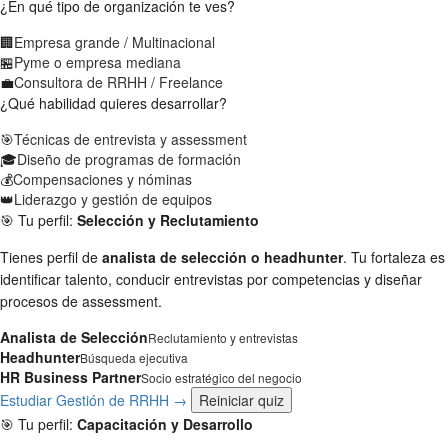
¿En qué tipo de organización te ves?
🏢
Empresa grande / Multinacional
🏪
Pyme o empresa mediana
💼
Consultora de RRHH / Freelance
¿Qué habilidad quieres desarrollar?
🎯
Técnicas de entrevista y assessment
🎓
Diseño de programas de formación
💰
Compensaciones y nóminas
👑
Liderazgo y gestión de equipos
🎯 Tu perfil:
Selección y Reclutamiento
Tienes perfil de
analista de selección o headhunter
. Tu fortaleza es
identificar talento, conducir entrevistas por competencias y diseñar
procesos de assessment.
Analista de Selección
Reclutamiento y entrevistas
Headhunter
Búsqueda ejecutiva
HR Business Partner
Socio estratégico del negocio
Estudiar Gestión de RRHH →
Reiniciar quiz
🎯 Tu perfil:
Capacitación y Desarrollo