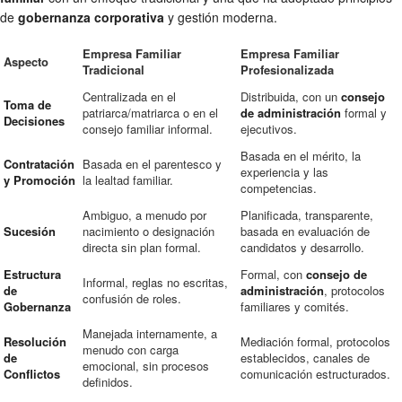
de
gobernanza corporativa
y gestión moderna.
Empresa Familiar
Empresa Familiar
Aspecto
Tradicional
Profesionalizada
Centralizada en el
Distribuida, con un
consejo
Toma de
patriarca/matriarca o en el
de administración
formal y
Decisiones
consejo familiar informal.
ejecutivos.
Basada en el mérito, la
Contratación
Basada en el parentesco y
experiencia y las
y Promoción
la lealtad familiar.
competencias.
Ambiguo, a menudo por
Planificada, transparente,
Sucesión
nacimiento o designación
basada en evaluación de
directa sin plan formal.
candidatos y desarrollo.
Estructura
Formal, con
consejo de
Informal, reglas no escritas,
de
administración
, protocolos
confusión de roles.
Gobernanza
familiares y comités.
Manejada internamente, a
Resolución
Mediación formal, protocolos
menudo con carga
de
establecidos, canales de
emocional, sin procesos
Conflictos
comunicación estructurados.
definidos.