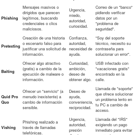
Mensajes masivos o
Correo de un "banco"
Urgencia,
dirigidos que parecen
pidiendo verificar
miedo,
Phishing
legítimos, buscando
datos por un
autoridad,
credenciales o clics
"problema de
curiosidad.
maliciosos.
seguridad".
Creación de una historia
Confianza,
"Soy del soporte
o escenario falso para
autoridad,
técnico, necesito su
Pretexting
justificar una solicitud de
necesidad de
contraseña para
información.
ayuda.
solucionar un error".
Ofrecer algo atractivo
Curiosidad,
USB infectado con
(gratis) a cambio de la
ambición,
"vacaciones gratis"
Baiting
ejecución de malware o
deseo de
encontrado en la
información.
obtener algo.
calle.
Llamada de "soporte"
Ofrecer un "servicio" (a
Deseo de
que ofrece solucionar
Quid Pro
menudo inexistente) a
ayuda,
un problema lento en
Quo
cambio de información
conveniencia,
tu PC a cambio de
sensible.
reciprocidad.
acceso.
Urgencia,
Llamada del "IRS"
Phishing realizado a
autoridad,
exigiendo un pago
Vishing
través de llamadas
presión
inmediato para evitar
telefónicas.