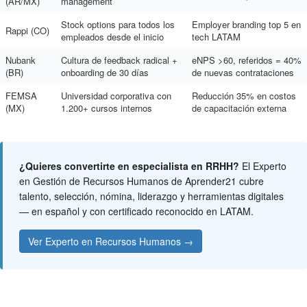
(AR/MX)
management
Stock options para todos los
Employer branding top 5 en
Rappi (CO)
empleados desde el inicio
tech LATAM
Nubank
Cultura de feedback radical +
eNPS >60, referidos = 40%
(BR)
onboarding de 30 días
de nuevas contrataciones
FEMSA
Universidad corporativa con
Reducción 35% en costos
(MX)
1.200+ cursos internos
de capacitación externa
¿Quieres convertirte en especialista en RRHH?
El Experto
en Gestión de Recursos Humanos de Aprender21 cubre
talento, selección, nómina, liderazgo y herramientas digitales
— en español y con certificado reconocido en LATAM.
Ver Experto en Recursos Humanos →