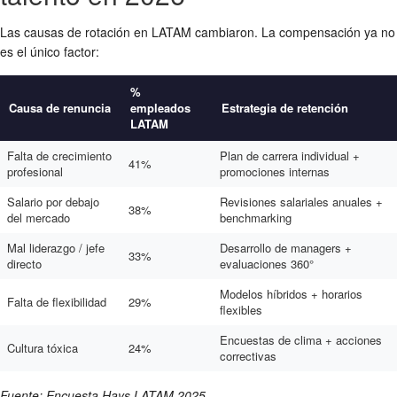
Las causas de rotación en LATAM cambiaron. La compensación ya no
es el único factor:
%
Causa de renuncia
empleados
Estrategia de retención
LATAM
Falta de crecimiento
Plan de carrera individual +
41%
profesional
promociones internas
Salario por debajo
Revisiones salariales anuales +
38%
del mercado
benchmarking
Mal liderazgo / jefe
Desarrollo de managers +
33%
directo
evaluaciones 360°
Modelos híbridos + horarios
Falta de flexibilidad
29%
flexibles
Encuestas de clima + acciones
Cultura tóxica
24%
correctivas
Fuente: Encuesta Hays LATAM 2025.