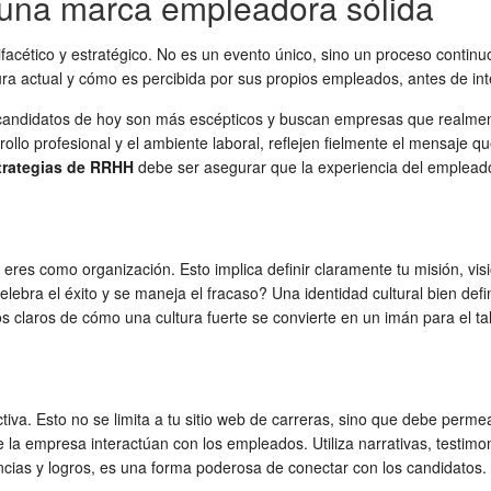
r una marca empleadora sólida
facético y estratégico. No es un evento único, sino un proceso cont
ra actual y cómo es percibida por sus propios empleados, antes de in
candidatos de hoy son más escépticos y buscan empresas que realmente
rrollo profesional y el ambiente laboral, reflejen fielmente el mensaj
trategias de RRHH
debe ser asegurar que la experiencia del emplead
es como organización. Esto implica definir claramente tu misión, visi
ra el éxito y se maneja el fracaso? Una identidad cultural bien defini
 claros de cómo una cultura fuerte se convierte en un imán para el ta
tiva. Esto no se limita a tu sitio web de carreras, sino que debe permea
e la empresa interactúan con los empleados. Utiliza narrativas, testimo
cias y logros, es una forma poderosa de conectar con los candidatos.