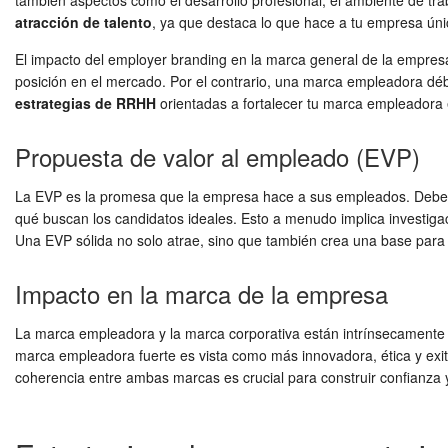
también aspectos como el desarrollo profesional, el ambiente de traba
atracción de talento
, ya que destaca lo que hace a tu empresa únic
El impacto del employer branding en la marca general de la empresa 
posición en el mercado. Por el contrario, una marca empleadora débi
estrategias de RRHH
orientadas a fortalecer tu marca empleadora es
Propuesta de valor al empleado (EVP)
La EVP es la promesa que la empresa hace a sus empleados. Debe se
qué buscan los candidatos ideales. Esto a menudo implica investigaci
Una EVP sólida no solo atrae, sino que también crea una base para
Impacto en la marca de la empresa
La marca empleadora y la marca corporativa están intrínsecamente 
marca empleadora fuerte es vista como más innovadora, ética y exit
coherencia entre ambas marcas es crucial para construir confianza y