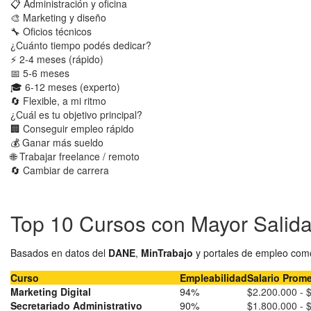
📋
Administración y oficina
🎨
Marketing y diseño
🔧
Oficios técnicos
¿Cuánto tiempo podés dedicar?
⚡
2-4 meses (rápido)
📅
5-6 meses
🎓
6-12 meses (experto)
🔄
Flexible, a mi ritmo
¿Cuál es tu objetivo principal?
🏢
Conseguir empleo rápido
💰
Ganar más sueldo
🌐
Trabajar freelance / remoto
🔄
Cambiar de carrera
Top 10 Cursos con Mayor Salid
Basados en datos del
DANE
,
MinTrabajo
y portales de empleo como
Curso
Empleabilidad
Salario Prom
Marketing Digital
94%
$2.200.000 - 
Secretariado Administrativo
90%
$1.800.000 - 