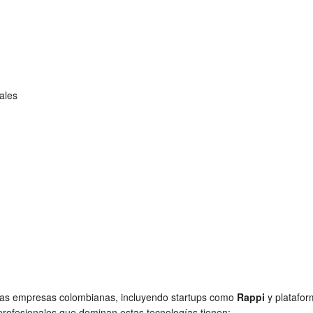
ales
as empresas colombianas, incluyendo startups como
Rappi
y platafo
rofesionales que dominan estas tecnologías tienen: