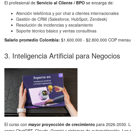
El profesional de
Servicio al Cliente / BPO
se encarga de:
Atención telefónica y por chat a clientes internacionales
Gestión de CRM (Salesforce, HubSpot, Zendesk)
Resolución de incidencias y escalamiento
Soporte técnico básico y ventas consultivas
Salario promedio Colombia:
$1.600.000 - $2.800.000 COP mensu
3. Inteligencia Artificial para Negocios
El curso con
mayor proyección de crecimiento
para 2026-2030. L
como ChatGPT, Claude, Gemini y sistemas de automatización. Los p