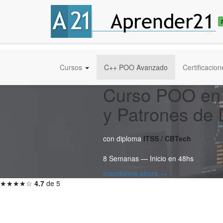
Cursos
C++ POO Avanzado
Certificacion
Curso POO en 
y Patrones de 
con diploma
ITSS / CBTech
8 Semanas — Inicio en 48hs
Inscribirme ahora →
★★★★☆
4.7
de 5