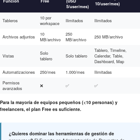
Función
Free
(USD
10/user/mes)
5/user/mes)
10 por
Tableros
Ilimitados
Ilimitados
workspace
10
250
Archivos adjuntos
250 MB/archivo
MB/archivo
MB/archivo
Tablero, Timeline,
Solo
Vistas
Solo tablero
Calendar, Table,
tablero
Dashboard, Map
Automatizaciones
250/mes
1.000/mes
Ilimitadas
Permisos
❌
✅
✅
avanzados
Para la mayoría de equipos pequeños (<10 personas) y
freelancers, el plan Free es suficiente.
¿Quieres dominar las herramientas de gestión de