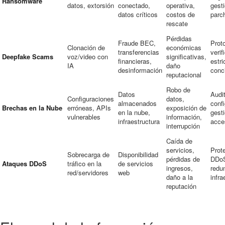
Ransomware
datos, extorsión
conectado,
operativa,
gest
datos críticos
costos de
parc
rescate
Pérdidas
Fraude BEC,
Prot
Clonación de
económicas
transferencias
verif
Deepfake Scams
voz/video con
significativas,
financieras,
estri
IA
daño
desinformación
conc
reputacional
Robo de
Datos
Audi
Configuraciones
datos,
almacenados
confi
Brechas en la Nube
erróneas, APIs
exposición de
en la nube,
gest
vulnerables
información,
infraestructura
acce
interrupción
Caída de
servicios,
Prot
Sobrecarga de
Disponibilidad
pérdidas de
DDo
Ataques DDoS
tráfico en la
de servicios
ingresos,
redu
red/servidores
web
daño a la
infra
reputación