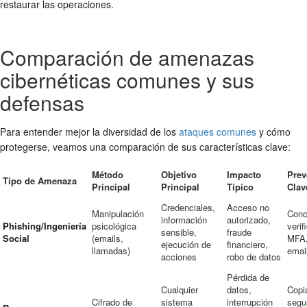
restaurar las operaciones.
Comparación de amenazas
cibernéticas comunes y sus
defensas
Para entender mejor la diversidad de los
ataques comunes
y cómo
protegerse, veamos una comparación de sus características clave:
Método
Objetivo
Impacto
Prev
Tipo de Amenaza
Principal
Principal
Típico
Clav
Credenciales,
Acceso no
Manipulación
Conc
información
autorizado,
Phishing/Ingeniería
psicológica
verif
sensible,
fraude
Social
(emails,
MFA, 
ejecución de
financiero,
llamadas)
emai
acciones
robo de datos
Pérdida de
Cualquier
datos,
Copi
Cifrado de
sistema
interrupción
segu