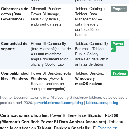
Gobernanza de
Microsoft Purview +
Tableau Catalog +
Empate
datos (Data
Power BI lineage,
Tableau Data
Governance)
sensitivity labels,
Management —
endorsed datasets
data lineage y
certificación de
fuentes
Comunidad de
Power BI Community
Tableau Community
Power
soporte
(foro Microsoft): más de
Forums + Tableau
BI
400.000 miembros;
Public Gallery;
amplia documentación
activa en data viz y
oficial y Copilot Lab
artistas de datos
Compatibilidad
Power BI Desktop:
solo
Tableau Desktop:
Tableau
Mac / Windows
Windows
(Power BI
Windows y
Service funciona en
macOS nativos
cualquier navegador)
Fuente: Documentación oficial Microsoft y Salesforce/Tableau; datos de uso y
precios a abril 2026.
powerbi.microsoft.com/pricing
|
tableau.com/pricing
Certificaciones oficiales:
Power BI tiene la certificación
PL-300
(Microsoft Certified: Power BI Data Analyst Associate)
; Tableau
tiene la certificación
Tableau Desktop Specialist
. El
Experto en