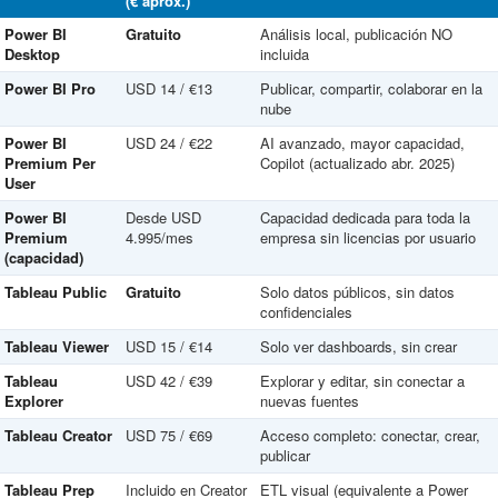
(€ aprox.)
Power BI
Gratuito
Análisis local, publicación NO
Desktop
incluida
Power BI Pro
USD 14 / €13
Publicar, compartir, colaborar en la
nube
Power BI
USD 24 / €22
AI avanzado, mayor capacidad,
Premium Per
Copilot (actualizado abr. 2025)
User
Power BI
Desde USD
Capacidad dedicada para toda la
Premium
4.995/mes
empresa sin licencias por usuario
(capacidad)
Tableau Public
Gratuito
Solo datos públicos, sin datos
confidenciales
Tableau Viewer
USD 15 / €14
Solo ver dashboards, sin crear
Tableau
USD 42 / €39
Explorar y editar, sin conectar a
Explorer
nuevas fuentes
Tableau Creator
USD 75 / €69
Acceso completo: conectar, crear,
publicar
Tableau Prep
Incluido en Creator
ETL visual (equivalente a Power