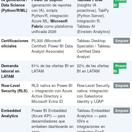
Data Science
(generación de reportes
(insights IA
BI
(Python/R/ML)
con IA), scripts
proactivos), TabPy
Python/R, integración
(Python Server),
Azure ML;
Microsoft
integración R;
Fabric
como plataforma
Tableau AI
unificada 2026
(Einstein Analytics)
Certificaciones
PL-300 (Microsoft
Tableau Desktop
Empate
oficiales
Certified: Power BI Data
Specialist / Tableau
Analyst Associate)
Certified Data
Analyst
Demanda
61% de las ofertas BI en
22% de las ofertas
Power
laboral en
LATAM
BI en LATAM
BI
LATAM
Row-Level
RLS nativa en Power BI
Row-Level Security
Empate
Security (RLS)
+ integración con Azure
nativa; integración
Active Directory y
con Salesforce
Microsoft Entra ID
Identity y LDAP
Embedded
Power BI Embedded
Tableau Embedded
Empate
Analytics
(Azure API) — para
Analytics — para
desarrolladores que
ISVs e
embeben dashboards en
integraciones en
apps
productos SaaS