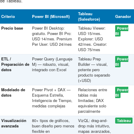
de Tableau.
Tableau
Criterio
Power BI (Microsoft)
Ganador
(Salesforce)
Precio base
Power BI Desktop:
Tableau Viewer:
Power
gratuito. Power BI Pro:
USD 15/mes.
BI
USD 14/mes. Premium
Explorer: USD
Per User: USD 24/mes
42/mes. Creator:
USD 75/mes
ETL /
Power Query (Lenguaje
Tableau Prep
Power
Preparación de
M) — robusto, visual,
Builder — visual,
BI
datos
integrado con Excel
potente pero
producto separado
(+USD)
Modelado de
Power Pivot + DAX —
Relaciones entre
Power
datos
Esquema Estrella,
tablas más
BI
Inteligencia de Tiempo,
limitadas; DAX
medidas complejas
equivalente solo
parcialmente
Visualización
80+ tipos de gráficos,
VizQL: drag-and-
Tableau
avanzada
buen diseño pero menos
drop más intuitivo,
flexible en
mapas avanzados,