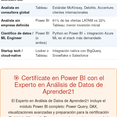
Analista en
Tableau
Estándar McKinsey, Deloitte, Accenture;
consultora global
clientes internacionales
Analista sin
Power BI
61% de las ofertas LATAM vs 22%
empresa definida
Tableau; menor inversión inicial
Científico de datos /
Power BI
Python en Power BI + integración Azure
ML Engineer
(o
ML es el stack más demandado
ambos)
Startup tech /
Looker o
Integración nativa con BigQuery,
cloud-native
Tableau
Snowflake o Salesforce
🎯 Certifícate en Power BI con el
Experto en Análisis de Datos de
Aprender21
El Experto en Análisis de Datos de Aprender21 incluye el
módulo Power BI completo: Power Query, DAX,
visualizaciones avanzadas y preparación para la certificación