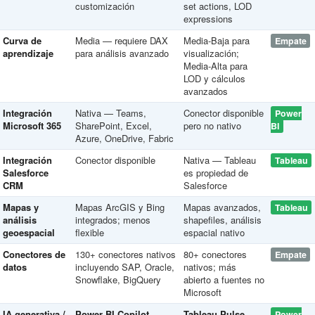
customización
set actions, LOD
expressions
Curva de
Media — requiere DAX
Media-Baja para
Empate
aprendizaje
para análisis avanzado
visualización;
Media-Alta para
LOD y cálculos
avanzados
Integración
Nativa — Teams,
Conector disponible
Power
Microsoft 365
SharePoint, Excel,
pero no nativo
BI
Azure, OneDrive, Fabric
Integración
Conector disponible
Nativa — Tableau
Tableau
Salesforce
es propiedad de
CRM
Salesforce
Mapas y
Mapas ArcGIS y Bing
Mapas avanzados,
Tableau
análisis
integrados; menos
shapefiles, análisis
geoespacial
flexible
espacial nativo
Conectores de
130+ conectores nativos
80+ conectores
Empate
datos
incluyendo SAP, Oracle,
nativos; más
Snowflake, BigQuery
abierto a fuentes no
Microsoft
IA generativa /
Power BI Copilot
Tableau Pulse
Power