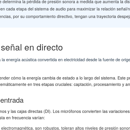
que determina la pérdida de presión sonora a medida que aumenta la dis
 en cada etapa del sistema de audio para maximizar la relación señal/r
encias, por su comportamiento directivo, tengan una trayectoria despej
 señal en directo
za la energía acústica convertida en electricidad desde la fuente de or
nder cómo la energía cambia de estado a lo largo del sistema. Este pr
istemáticamente en tres etapas cruciales: captación, procesamiento y am
 entrada
onos y las cajas directas (DI). Los micrófonos convierten las variaciones
ta en frecuencia varían:
 electromagnética, son robustos, toleran altos niveles de presión son