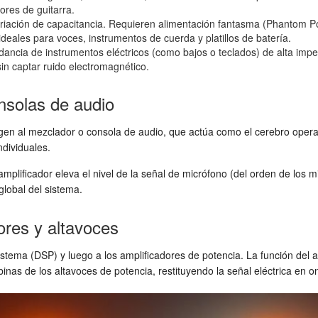
ores de guitarra.
ariación de capacitancia. Requieren alimentación fantasma (Phantom P
ideales para voces, instrumentos de cuerda y platillos de batería.
dancia de instrumentos eléctricos (como bajos o teclados) de alta im
sin captar ruido electromagnético.
nsolas de audio
igen al mezclador o consola de audio, que actúa como el cerebro operati
ndividuales.
mplificador eleva el nivel de la señal de micrófono (del orden de los mil
global del sistema.
ores y altavoces
tema (DSP) y luego a los amplificadores de potencia. La función del amp
inas de los altavoces de potencia, restituyendo la señal eléctrica en o