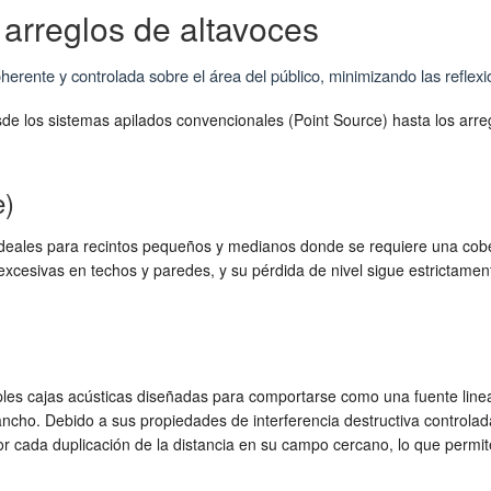
 arreglos de altavoces
rente y controlada sobre el área del público, minimizando las reflexi
e los sistemas apilados convencionales (Point Source) hasta los arreg
e)
ideales para recintos pequeños y medianos donde se requiere una cober
s excesivas en techos y paredes, y su pérdida de nivel sigue estrictame
iples cajas acústicas diseñadas para comportarse como una fuente linea
 ancho. Debido a sus propiedades de interferencia destructiva controlada
r cada duplicación de la distancia en su campo cercano, lo que permit