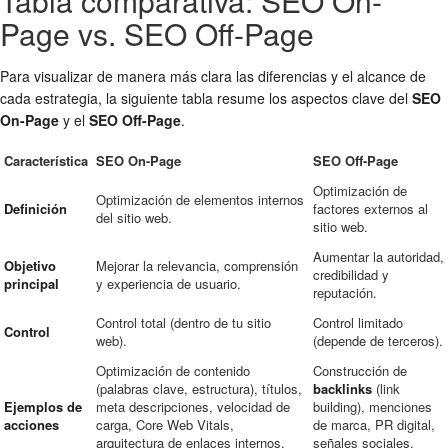
Tabla comparativa: SEO On-
Page vs. SEO Off-Page
Para visualizar de manera más clara las diferencias y el alcance de
cada estrategia, la siguiente tabla resume los aspectos clave del
SEO
On-Page
y el
SEO Off-Page
.
Característica
SEO On-Page
SEO Off-Page
Optimización de
Optimización de elementos internos
Definición
factores externos al
del sitio web.
sitio web.
Aumentar la autoridad,
Objetivo
Mejorar la relevancia, comprensión
credibilidad y
principal
y experiencia de usuario.
reputación.
Control total (dentro de tu sitio
Control limitado
Control
web).
(depende de terceros).
Optimización de contenido
Construcción de
(palabras clave, estructura), títulos,
backlinks
(link
Ejemplos de
meta descripciones, velocidad de
building), menciones
acciones
carga, Core Web Vitals,
de marca, PR digital,
arquitectura de enlaces internos,
señales sociales,