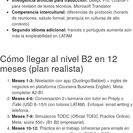
Inteligencia artificial para traducción:
DeepL Pro, ChatGPT
para revisión de textos técnicos, Microsoft Translator
Competencia intercultural:
diferencias de protocolo (horario
de reuniones, saludo formal, jerarquía en culturas de alto
contexto)
Segundo idioma adicional:
francés o portugués aumenta aún
más la empleabilidad en LATAM
Cómo llegar al nivel B2 en 12
meses (plan realista)
Meses 1-3:
Nivelación con app (Duolingo/Babbel) + inglés de
negocios en plataforma (Coursera Business English). Meta:
completar A2-B1.
Meses 4-6:
Conversación 2×/semana con tutor en Preply o
iTalki (USD 8–15/h con tutores LATAM). Enfoque: email writing y
telefonía.
Meses 7-9:
Simulacros TOEIC (Official TOEIC Practice Online).
Meta: score 550+ (B1-B2 empresarial).
Meses 10-12:
Práctica en el trabajo (ofrecerse para emails en