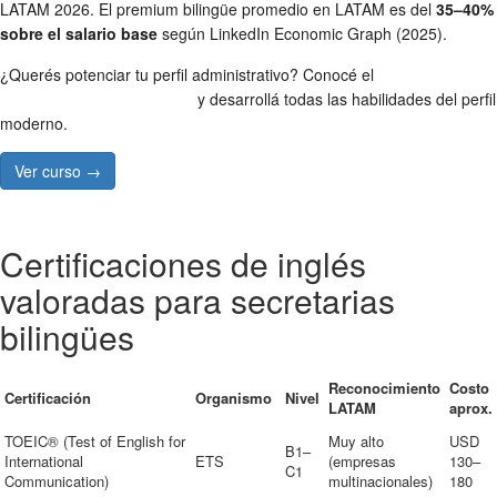
LATAM 2026. El premium bilingüe promedio en LATAM es del
35–40%
sobre el salario base
según LinkedIn Economic Graph (2025).
¿Querés potenciar tu perfil administrativo? Conocé el
Curso de
Secretariado Administrativo
y desarrollá todas las habilidades del perfil
moderno.
Ver curso →
Certificaciones de inglés
valoradas para secretarias
bilingües
Reconocimiento
Costo
Certificación
Organismo
Nivel
LATAM
aprox.
TOEIC® (Test of English for
Muy alto
USD
B1–
International
ETS
(empresas
130–
C1
Communication)
multinacionales)
180