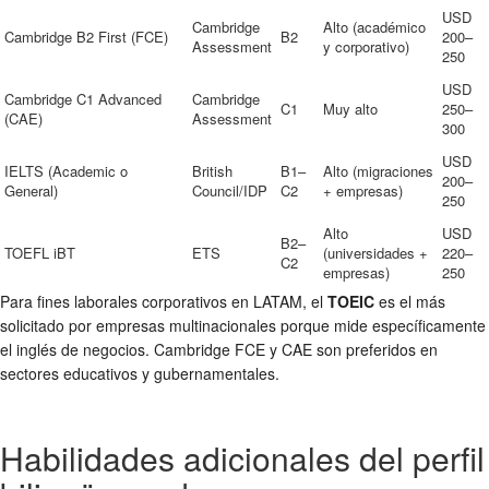
USD
Cambridge
Alto (académico
Cambridge B2 First (FCE)
B2
200–
Assessment
y corporativo)
250
USD
Cambridge C1 Advanced
Cambridge
C1
Muy alto
250–
(CAE)
Assessment
300
USD
IELTS (Academic o
British
B1–
Alto (migraciones
200–
General)
Council/IDP
C2
+ empresas)
250
Alto
USD
B2–
TOEFL iBT
ETS
(universidades +
220–
C2
empresas)
250
Para fines laborales corporativos en LATAM, el
TOEIC
es el más
solicitado por empresas multinacionales porque mide específicamente
el inglés de negocios. Cambridge FCE y CAE son preferidos en
sectores educativos y gubernamentales.
Habilidades adicionales del perfil