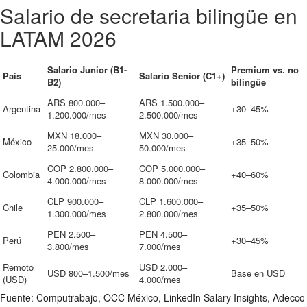
Salario de secretaria bilingüe en
LATAM 2026
Salario Junior (B1-
Premium vs. no
País
Salario Senior (C1+)
B2)
bilingüe
ARS 800.000–
ARS 1.500.000–
Argentina
+30–45%
1.200.000/mes
2.500.000/mes
MXN 18.000–
MXN 30.000–
México
+35–50%
25.000/mes
50.000/mes
COP 2.800.000–
COP 5.000.000–
Colombia
+40–60%
4.000.000/mes
8.000.000/mes
CLP 900.000–
CLP 1.600.000–
Chile
+35–50%
1.300.000/mes
2.800.000/mes
PEN 2.500–
PEN 4.500–
Perú
+30–45%
3.800/mes
7.000/mes
Remoto
USD 2.000–
USD 800–1.500/mes
Base en USD
(USD)
4.000/mes
Fuente: Computrabajo, OCC México, LinkedIn Salary Insights, Adecco