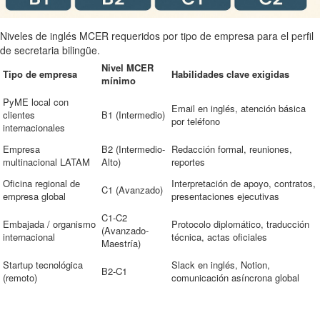
Niveles de inglés MCER requeridos por tipo de empresa para el perfil
de secretaria bilingüe.
Nivel MCER
Tipo de empresa
Habilidades clave exigidas
mínimo
PyME local con
Email en inglés, atención básica
clientes
B1 (Intermedio)
por teléfono
internacionales
Empresa
B2 (Intermedio-
Redacción formal, reuniones,
multinacional LATAM
Alto)
reportes
Oficina regional de
Interpretación de apoyo, contratos,
C1 (Avanzado)
empresa global
presentaciones ejecutivas
C1-C2
Embajada / organismo
Protocolo diplomático, traducción
(Avanzado-
internacional
técnica, actas oficiales
Maestría)
Startup tecnológica
Slack en inglés, Notion,
B2-C1
(remoto)
comunicación asíncrona global