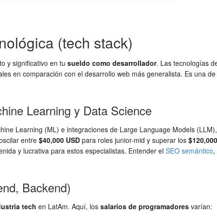
ológica (tech stack)
o y significativo en tu
sueldo como desarrollador
. Las tecnologías d
ciales en comparación con el desarrollo web más generalista. Es una de
chine Learning y Data Science
 Machine Learning (ML) e integraciones de Large Language Models (LLM),
oscilar entre
$40,000 USD
para roles junior-mid y superar los
$120,00
ida y lucrativa para estos especialistas. Entender el
SEO semántico
,
tend, Backend)
dustria tech
en LatAm. Aquí, los
salarios de programadores
varían: