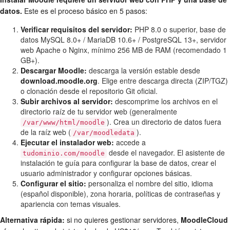
datos.
Este es el proceso básico en 5 pasos:
Verificar requisitos del servidor:
PHP 8.0 o superior, base de
datos MySQL 8.0+ / MariaDB 10.6+ / PostgreSQL 13+, servidor
web Apache o Nginx, mínimo 256 MB de RAM (recomendado 1
GB+).
Descargar Moodle:
descarga la versión estable desde
download.moodle.org
. Elige entre descarga directa (ZIP/TGZ)
o clonación desde el repositorio Git oficial.
Subir archivos al servidor:
descomprime los archivos en el
directorio raíz de tu servidor web (generalmente
). Crea un directorio de datos fuera
/var/www/html/moodle
de la raíz web (
).
/var/moodledata
Ejecutar el instalador web:
accede a
desde el navegador. El asistente de
tudominio.com/moodle
instalación te guía para configurar la base de datos, crear el
usuario administrador y configurar opciones básicas.
Configurar el sitio:
personaliza el nombre del sitio, idioma
(español disponible), zona horaria, políticas de contraseñas y
apariencia con temas visuales.
Alternativa rápida:
si no quieres gestionar servidores,
MoodleCloud