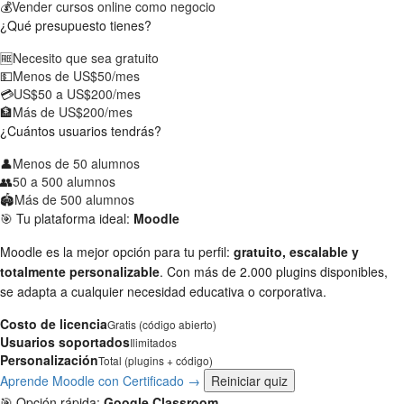
💰
Vender cursos online como negocio
¿Qué presupuesto tienes?
🆓
Necesito que sea gratuito
💵
Menos de US$50/mes
💳
US$50 a US$200/mes
🏦
Más de US$200/mes
¿Cuántos usuarios tendrás?
👤
Menos de 50 alumnos
👥
50 a 500 alumnos
🏟️
Más de 500 alumnos
🎯 Tu plataforma ideal:
Moodle
Moodle es la mejor opción para tu perfil:
gratuito, escalable y
totalmente personalizable
. Con más de 2.000 plugins disponibles,
se adapta a cualquier necesidad educativa o corporativa.
Costo de licencia
Gratis (código abierto)
Usuarios soportados
Ilimitados
Personalización
Total (plugins + código)
Aprende Moodle con Certificado →
Reiniciar quiz
🎯 Opción rápida:
Google Classroom