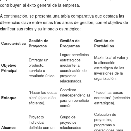
contribuyen al éxito general de la empresa.
A continuación, se presenta una tabla comparativa que destaca las
diferencias clave entre estas tres áreas de gestión, con el objetivo de
clarificar sus roles y su impacto estratégico:
Gestión de
Gestión de
Gestión de
Característica
Proyectos
Programas
Portafolios
Lograr beneficios
Maximizar el valor y
Entregar un
estratégicos
la alineación
Objetivo
producto,
mediante la
estratégica de las
Principal
servicio o
coordinación de
inversiones de la
resultado único.
proyectos
organización.
relacionados.
Coordinar
"Hacer las cosas
"Hacer las cosas
interdependencias
Enfoque
bien" (ejecución
correctas" (selección
para un beneficio
eficiente).
estratégica).
común.
Colección de
Proyecto
Grupo de
proyectos,
individual,
proyectos
programas y
Alcance
definido con un
relacionados
operaciones para