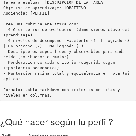
Tarea a evaluar: [DESCRIPCIÓN DE LA TAREA]

Objetivo de aprendizaje: [OBJETIVO]

Audiencia: [PERFIL]

Crea una rúbrica analítica con:

- 4-6 criterios de evaluación (dimensiones clave del 
aprendizaje)

- 4 niveles de desempeño: Excelente (4) | Logrado (3) 
| En proceso (2) | No logrado (1)

- Descriptores específicos y observables para cada 
celda (no "bueno" o "malo")

- Ponderación de cada criterio (sugerida según 
importancia pedagógica)

- Puntuación máxima total y equivalencia en nota (si 
aplica)

Formato: tabla markdown con criterios en filas y 
niveles en columnas.
¿Qué hacer según tu perfil?
Perfil
3 acciones concretas