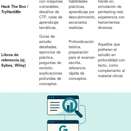
con máquinas
habilidades
hands-on,
Hack The Box /
vulnerables,
prácticas,
simulación de
TryHackMe
desafíos de
aprendizaje por
pentesting real,
CTF, rutas de
descubrimiento,
experiencia con
aprendizaje
escenarios
herramientas
temáticas.
realistas.
diversas.
Guías de
estudio
Profundización
Aquellos que
detalladas,
teórica,
prefieren el
ejercicios de
preparación
Libros de
estudio en
práctica,
para el examen
referencia (ej.
profundidad con
preguntas de
escrita,
Sybex, Wiley)
texto, como
revisión,
referencia
complemento al
explicaciones
rápida de
material oficial.
profundas de
conceptos.
conceptos.