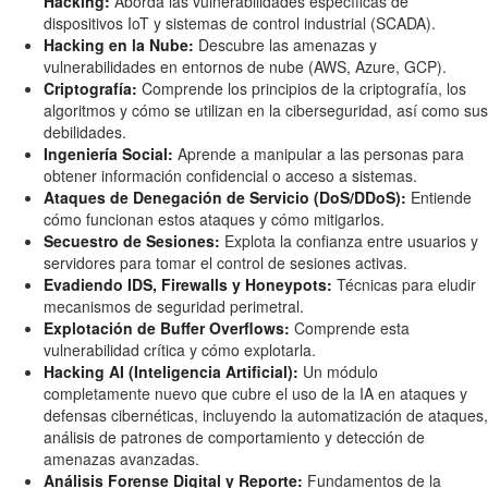
Hacking:
Aborda las vulnerabilidades específicas de
dispositivos IoT y sistemas de control industrial (SCADA).
Hacking en la Nube:
Descubre las amenazas y
vulnerabilidades en entornos de nube (AWS, Azure, GCP).
Criptografía:
Comprende los principios de la criptografía, los
algoritmos y cómo se utilizan en la ciberseguridad, así como sus
debilidades.
Ingeniería Social:
Aprende a manipular a las personas para
obtener información confidencial o acceso a sistemas.
Ataques de Denegación de Servicio (DoS/DDoS):
Entiende
cómo funcionan estos ataques y cómo mitigarlos.
Secuestro de Sesiones:
Explota la confianza entre usuarios y
servidores para tomar el control de sesiones activas.
Evadiendo IDS, Firewalls y Honeypots:
Técnicas para eludir
mecanismos de seguridad perimetral.
Explotación de Buffer Overflows:
Comprende esta
vulnerabilidad crítica y cómo explotarla.
Hacking AI (Inteligencia Artificial):
Un módulo
completamente nuevo que cubre el uso de la IA en ataques y
defensas cibernéticas, incluyendo la automatización de ataques,
análisis de patrones de comportamiento y detección de
amenazas avanzadas.
Análisis Forense Digital y Reporte:
Fundamentos de la