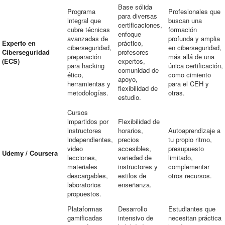
Base sólida
Programa
Profesionales que
para diversas
integral que
buscan una
certificaciones,
cubre técnicas
formación
enfoque
avanzadas de
profunda y amplia
Experto en
práctico,
ciberseguridad,
en ciberseguridad,
Ciberseguridad
profesores
preparación
más allá de una
(ECS)
expertos,
para hacking
única certificación,
comunidad de
ético,
como cimiento
apoyo,
herramientas y
para el CEH y
flexibilidad de
metodologías.
otras.
estudio.
Cursos
impartidos por
Flexibilidad de
instructores
horarios,
Autoaprendizaje a
independientes,
precios
tu propio ritmo,
video
accesibles,
presupuesto
Udemy / Coursera
lecciones,
variedad de
limitado,
materiales
instructores y
complementar
descargables,
estilos de
otros recursos.
laboratorios
enseñanza.
propuestos.
Plataformas
Desarrollo
Estudiantes que
gamificadas
intensivo de
necesitan práctica