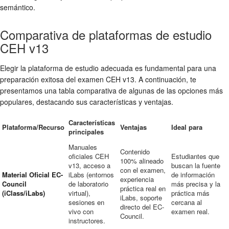
semántico.
Comparativa de plataformas de estudio
CEH v13
Elegir la plataforma de estudio adecuada es fundamental para una
preparación exitosa del examen CEH v13. A continuación, te
presentamos una tabla comparativa de algunas de las opciones más
populares, destacando sus características y ventajas.
Características
Plataforma/Recurso
Ventajas
Ideal para
principales
Manuales
Contenido
oficiales CEH
Estudiantes que
100% alineado
v13, acceso a
buscan la fuente
con el examen,
Material Oficial EC-
iLabs (entornos
de información
experiencia
Council
de laboratorio
más precisa y la
práctica real en
(iClass/iLabs)
virtual),
práctica más
iLabs, soporte
sesiones en
cercana al
directo del EC-
vivo con
examen real.
Council.
instructores.