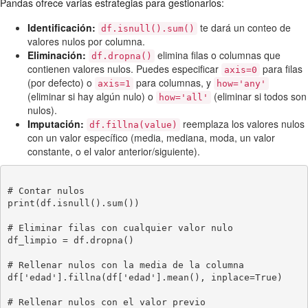
Pandas ofrece varias estrategias para gestionarlos:
Identificación:
te dará un conteo de
df.isnull().sum()
valores nulos por columna.
Eliminación:
elimina filas o columnas que
df.dropna()
contienen valores nulos. Puedes especificar
para filas
axis=0
(por defecto) o
para columnas, y
axis=1
how='any'
(eliminar si hay algún nulo) o
(eliminar si todos son
how='all'
nulos).
Imputación:
reemplaza los valores nulos
df.fillna(value)
con un valor específico (media, mediana, moda, un valor
constante, o el valor anterior/siguiente).
# Contar nulos

print(df.isnull().sum())

# Eliminar filas con cualquier valor nulo

df_limpio = df.dropna()

# Rellenar nulos con la media de la columna

df['edad'].fillna(df['edad'].mean(), inplace=True)

# Rellenar nulos con el valor previo
