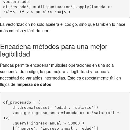
vectorizado)

df['estado'] = df['puntuacion'].apply(lambda x: 
La vectorización no solo acelera el código, sino que también lo hace
más conciso y fácil de leer.
Encadena métodos para una mejor
legibilidad
Pandas permite encadenar múltiples operaciones en una sola
secuencia de código, lo que mejora la legibilidad y reduce la
necesidad de variables intermedias. Esto es especialmente útil en
flujos de
limpieza de datos
.
df_procesado = (

    df.dropna(subset=['edad', 'salario'])

    .assign(ingreso_anual=lambda x: x['salario'] * 
12)

    .query('ingreso_anual > 50000')

    [['nombre', 'ingreso_anual', 'edad']]
