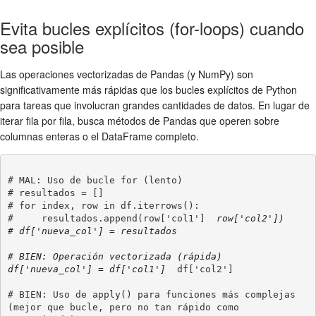
Evita bucles explícitos (for-loops) cuando
sea posible
Las operaciones vectorizadas de Pandas (y NumPy) son
significativamente más rápidas que los bucles explícitos de Python
para tareas que involucran grandes cantidades de datos. En lugar de
iterar fila por fila, busca métodos de Pandas que operen sobre
columnas enteras o el DataFrame completo.
# MAL: Uso de bucle for (lento)

# resultados = []

# for index, row in df.iterrows():

#     resultados.append(row['col1'] 
 row['col2'])

# df['nueva_col'] = resultados

# BIEN: Operación vectorizada (rápida)

df['nueva_col'] = df['col1'] 
 df['col2']

# BIEN: Uso de apply() para funciones más complejas 
(mejor que bucle, pero no tan rápido como 