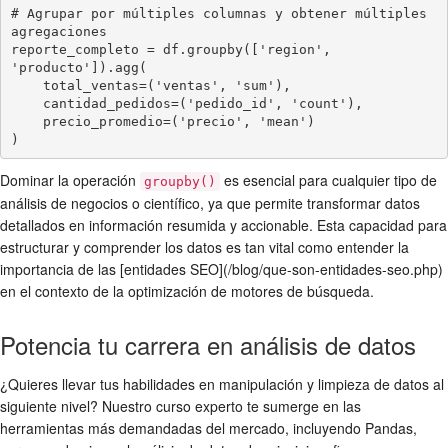
# Agrupar por múltiples columnas y obtener múltiples 
agregaciones

reporte_completo = df.groupby(['region', 
'producto']).agg(

    total_ventas=('ventas', 'sum'),

    cantidad_pedidos=('pedido_id', 'count'),

    precio_promedio=('precio', 'mean')

Dominar la operación
es esencial para cualquier tipo de
groupby()
análisis de negocios o científico, ya que permite transformar datos
detallados en información resumida y accionable. Esta capacidad para
estructurar y comprender los datos es tan vital como entender la
importancia de las [entidades SEO](/blog/que-son-entidades-seo.php)
en el contexto de la optimización de motores de búsqueda.
Potencia tu carrera en análisis de datos
¿Quieres llevar tus habilidades en manipulación y limpieza de datos al
siguiente nivel? Nuestro curso experto te sumerge en las
herramientas más demandadas del mercado, incluyendo Pandas,