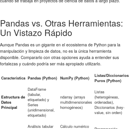
cuando se trabaja en proyectos de ciencia de datos a largo plazo.
Pandas vs. Otras Herramientas:
Un Vistazo Rápido
Aunque Pandas es un gigante en el ecosistema de Python para la
manipulación y limpieza de datos, no es la única herramienta
disponible. Compararlo con otras opciones ayuda a entender sus
fortalezas y cuándo podría ser más apropiado utilizarlo.
Listas/Diccionarios
Característica
Pandas (Python)
NumPy (Python)
Puros (Python)
DataFrame
Listas
(tabular,
Estructura de
ndarray (arrays
(heterogéneas,
etiquetado) y
Datos
multidimensionales
ordenadas),
Series
Principal
homogéneos)
Diccionarios (key-
(unidimensional,
value, sin orden)
etiquetado)
Análisis tabular
Cálculo numérico
Programación