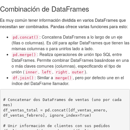
Combinación de DataFrames
Es muy común tener información dividida en varios DataFrames que
necesitan ser combinados. Pandas ofrece varias funciones para esto:
: Concatena DataFrames a lo largo de un eje
pd.concat()
(filas o columnas). Es útil para apilar DataFrames que tienen las
mismas columnas o para unirlos lado a lado.
: Realiza operaciones de unión tipo SQL entre
pd.merge()
DataFrames. Permite combinar DataFrames basándose en una
o más claves comunes (columnas), especificando el tipo de
unión (
,
,
,
).
inner
left
right
outer
: Similar a
, pero por defecto une en el
df.join()
merge()
índice del DataFrame llamador.
# Concatenar dos DataFrames de ventas (uno por cada 
mes)

df_ventas_total = pd.concat([df_ventas_enero, 
df_ventas_febrero], ignore_index=True)

# Unir información de clientes con sus pedidos
