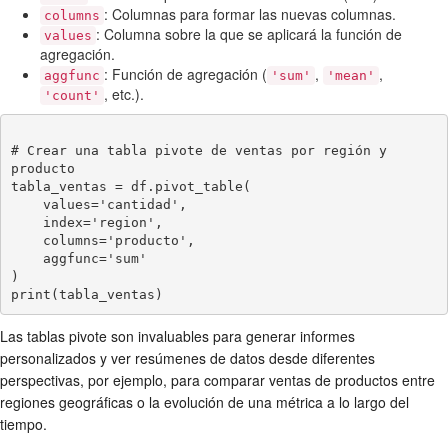
: Columnas para formar las nuevas columnas.
columns
: Columna sobre la que se aplicará la función de
values
agregación.
: Función de agregación (
,
,
aggfunc
'sum'
'mean'
, etc.).
'count'
# Crear una tabla pivote de ventas por región y 
producto

tabla_ventas = df.pivot_table(

    values='cantidad',

    index='region',

    columns='producto',

    aggfunc='sum'

)

Las tablas pivote son invaluables para generar informes
personalizados y ver resúmenes de datos desde diferentes
perspectivas, por ejemplo, para comparar ventas de productos entre
regiones geográficas o la evolución de una métrica a lo largo del
tiempo.