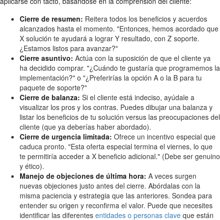
aplicarse con tacto, basándose en la comprensión del cliente:
Cierre de resumen:
Reitera todos los beneficios y acuerdos
alcanzados hasta el momento. "Entonces, hemos acordado que
X solución te ayudará a lograr Y resultado, con Z soporte.
¿Estamos listos para avanzar?"
Cierre asuntivo:
Actúa con la suposición de que el cliente ya
ha decidido comprar. "¿Cuándo te gustaría que programemos la
implementación?" o "¿Preferirías la opción A o la B para tu
paquete de soporte?"
Cierre de balanza:
Si el cliente está indeciso, ayúdale a
visualizar los pros y los contras. Puedes dibujar una balanza y
listar los beneficios de tu solución versus las preocupaciones del
cliente (que ya deberías haber abordado).
Cierre de urgencia limitada:
Ofrece un incentivo especial que
caduca pronto. "Esta oferta especial termina el viernes, lo que
te permitiría acceder a X beneficio adicional." (Debe ser genuino
y ético).
Manejo de objeciones de última hora:
A veces surgen
nuevas objeciones justo antes del cierre. Abórdalas con la
misma paciencia y estrategia que las anteriores. Sondea para
entender su origen y reconfirma el valor. Puede que necesites
identificar las diferentes
entidades o personas clave
que están