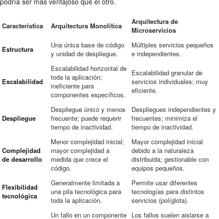
podría ser más ventajoso que el otro.
Arquitectura de
Característica
Arquitectura Monolítica
Microservicios
Una única base de código
Múltiples servicios pequeños
Estructura
y unidad de despliegue.
e independientes.
Escalabilidad horizontal de
Escalabilidad granular de
toda la aplicación;
Escalabilidad
servicios individuales; muy
ineficiente para
eficiente.
componentes específicos.
Despliegue único y menos
Despliegues independientes y
Despliegue
frecuente; puede requerir
frecuentes; minimiza el
tiempo de inactividad.
tiempo de inactividad.
Menor complejidad inicial;
Mayor complejidad inicial
Complejidad
mayor complejidad a
debido a la naturaleza
de desarrollo
medida que crece el
distribuida; gestionable con
código.
equipos pequeños.
Generalmente limitada a
Permite usar diferentes
Flexibilidad
una pila tecnológica para
tecnologías para distintos
tecnológica
toda la aplicación.
servicios (políglota).
Un fallo en un componente
Los fallos suelen aislarse a