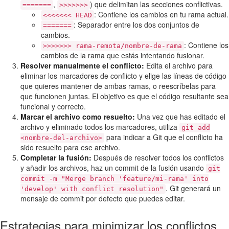
,
) que delimitan las secciones conflictivas.
=======
>>>>>>>
: Contiene los cambios en tu rama actual.
<<<<<<< HEAD
: Separador entre los dos conjuntos de
=======
cambios.
: Contiene los
>>>>>>> rama-remota/nombre-de-rama
cambios de la rama que estás intentando fusionar.
Resolver manualmente el conflicto:
Edita el archivo para
eliminar los marcadores de conflicto y elige las líneas de código
que quieres mantener de ambas ramas, o reescríbelas para
que funcionen juntas. El objetivo es que el código resultante sea
funcional y correcto.
Marcar el archivo como resuelto:
Una vez que has editado el
archivo y eliminado todos los marcadores, utiliza
git add
para indicar a Git que el conflicto ha
<nombre-del-archivo>
sido resuelto para ese archivo.
Completar la fusión:
Después de resolver todos los conflictos
y añadir los archivos, haz un commit de la fusión usando
git
commit -m "Merge branch 'feature/mi-rama' into
. Git generará un
'develop' with conflict resolution"
mensaje de commit por defecto que puedes editar.
Estrategias para minimizar los conflictos