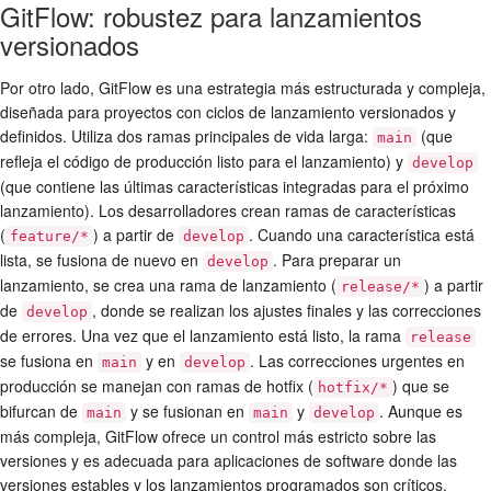
GitFlow: robustez para lanzamientos
versionados
Por otro lado, GitFlow es una estrategia más estructurada y compleja,
diseñada para proyectos con ciclos de lanzamiento versionados y
definidos. Utiliza dos ramas principales de vida larga:
(que
main
refleja el código de producción listo para el lanzamiento) y
develop
(que contiene las últimas características integradas para el próximo
lanzamiento). Los desarrolladores crean ramas de características
(
) a partir de
. Cuando una característica está
feature/*
develop
lista, se fusiona de nuevo en
. Para preparar un
develop
lanzamiento, se crea una rama de lanzamiento (
) a partir
release/*
de
, donde se realizan los ajustes finales y las correcciones
develop
de errores. Una vez que el lanzamiento está listo, la rama
release
se fusiona en
y en
. Las correcciones urgentes en
main
develop
producción se manejan con ramas de hotfix (
) que se
hotfix/*
bifurcan de
y se fusionan en
y
. Aunque es
main
main
develop
más compleja, GitFlow ofrece un control más estricto sobre las
versiones y es adecuada para aplicaciones de software donde las
versiones estables y los lanzamientos programados son críticos.