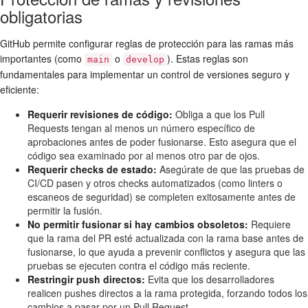
obligatorias
GitHub permite configurar reglas de protección para las
ramas
más
importantes (como
o
). Estas reglas son
main
develop
fundamentales para implementar un
control de versiones
seguro y
eficiente:
Requerir revisiones de código:
Obliga a que los Pull
Requests tengan al menos un número específico de
aprobaciones antes de poder fusionarse. Esto asegura que el
código sea examinado por al menos otro par de ojos.
Requerir checks de estado:
Asegúrate de que las pruebas de
CI/CD pasen y otros checks automatizados (como linters o
escaneos de seguridad) se completen exitosamente antes de
permitir la fusión.
No permitir fusionar si hay cambios obsoletos:
Requiere
que la rama del PR esté actualizada con la rama base antes de
fusionarse, lo que ayuda a prevenir conflictos y asegura que las
pruebas se ejecuten contra el código más reciente.
Restringir push directos:
Evita que los desarrolladores
realicen pushes directos a la rama protegida, forzando todos los
cambios a pasar por un Pull Request.