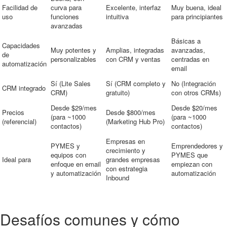
Facilidad de
curva para
Excelente, interfaz
Muy buena, ideal
uso
funciones
intuitiva
para principiantes
avanzadas
Básicas a
Capacidades
Muy potentes y
Amplias, integradas
avanzadas,
de
personalizables
con CRM y ventas
centradas en
automatización
email
Sí (Lite Sales
Sí (CRM completo y
No (Integración
CRM integrado
CRM)
gratuito)
con otros CRMs)
Desde $29/mes
Desde $20/mes
Precios
Desde $800/mes
(para ~1000
(para ~1000
(referencial)
(Marketing Hub Pro)
contactos)
contactos)
Empresas en
PYMES y
Emprendedores y
crecimiento y
equipos con
PYMES que
Ideal para
grandes empresas
enfoque en email
empiezan con
con estrategia
y automatización
automatización
Inbound
Desafíos comunes y cómo