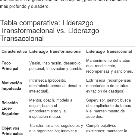
más profundo y duradero.
Tabla comparativa: Liderazgo
Transformacional vs. Liderazgo
Transaccional
Característica
Liderazgo Transformacional
Liderazgo Transaccional
Mantenimiento del status
Foco
Visión, inspiración, desarrollo
quo, rendimiento,
Principal
personal, innovación y cambio.
recompensas y sanciones.
Intrínseca (propósito,
Extrínseca (recompensas
Motivación
crecimiento personal, desafío
monetarias o de estatus,
Impulsada
intelectual).
evitación de castigos).
Mentor, coach, modelo a
Supervisor, gestor; busca
Relación
seguir; busca el
el cumplimiento de tareas
Líder-
empoderamiento y la
y el mantenimiento de
Seguidor
inspiración mutua.
acuerdos.
Transformar a los seguidores y
Cumplir objetivos
Objetivos
a la organización; innovar y
existentes; mantener la
Principales