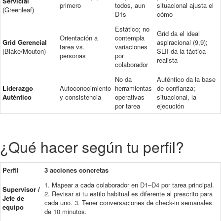
Servicial
primero
todos, aun
situacional ajusta el
(Greenleaf)
D1s
cómo
Estático; no
Grid da el ideal
Orientación a
contempla
Grid Gerencial
aspiracional (9,9);
tarea vs.
variaciones
(Blake/Mouton)
SLII da la táctica
personas
por
realista
colaborador
No da
Auténtico da la base
Liderazgo
Autoconocimiento
herramientas
de confianza;
Auténtico
y consistencia
operativas
situacional, la
por tarea
ejecución
¿Qué hacer según tu perfil?
Perfil
3 acciones concretas
1. Mapear a cada colaborador en D1–D4 por tarea principal.
Supervisor /
2. Revisar si tu estilo habitual es diferente al prescrito para
Jefe de
cada uno. 3. Tener conversaciones de check-in semanales
equipo
de 10 minutos.