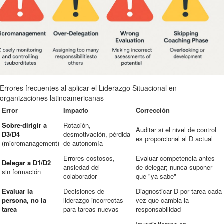
Errores frecuentes al aplicar el Liderazgo Situacional en
organizaciones latinoamericanas
Error
Impacto
Corrección
Sobre-dirigir a
Rotación,
Auditar si el nivel de control
D3/D4
desmotivación, pérdida
es proporcional al D actual
(micromanagement)
de autonomía
Errores costosos,
Evaluar competencia antes
Delegar a D1/D2
ansiedad del
de delegar; nunca suponer
sin formación
colaborador
que "ya sabe"
Evaluar la
Decisiones de
Diagnosticar D por tarea cada
persona, no la
liderazgo incorrectas
vez que cambia la
tarea
para tareas nuevas
responsabilidad