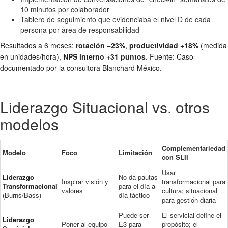
10 minutos por colaborador
Tablero de seguimiento que evidenciaba el nivel D de cada
persona por área de responsabilidad
Resultados a 6 meses:
rotación −23%
,
productividad +18%
(medida
en unidades/hora),
NPS interno +31 puntos
. Fuente: Caso
documentado por la consultora Blanchard México.
Liderazgo Situacional vs. otros
modelos
Complementariedad
Modelo
Foco
Limitación
con SLII
Usar
Liderazgo
No da pautas
Inspirar visión y
transformacional para
Transformacional
para el día a
valores
cultura; situacional
(Burns/Bass)
día táctico
para gestión diaria
Puede ser
El servicial define el
Liderazgo
Poner al equipo
E3 para
propósito; el