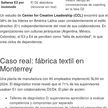
Invertir tiempo en
Saltarse E2 por
El D2 abandona
conversaciones de coaching
incómodo
(renunciar sin irse)
en la fase D2
Un estudio de
Center for Creative Leadership (CCL)
encontró que el
38% de los líderes en América Latina usan consistentemente el estilo
directivo (E1) independientemente del nivel de sus colaboradores. En
organizaciones con culturas jerárquicas (Argentina, México,
Colombia), el E3 y E4 se perciben como "falta de autoridad", lo que
crea ciclos de dependencia.
Caso real: fábrica textil en
Monterrey
Una planta de manufactura con 85 empleados implementó SLII® en
2024. El diagnóstico inicial reveló que el 71% de los supervisores
usaban E1 con colaboradores D3/D4. El plan de acción:
Talleres de diagnóstico D: supervisores aprendieron a evaluar
competencia y compromiso por separado
Implementación de conversaciones de "check-in" semanales de