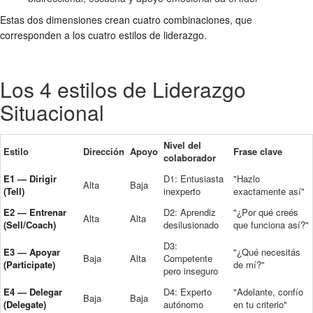
Estas dos dimensiones crean cuatro combinaciones, que
corresponden a los cuatro estilos de liderazgo.
Los 4 estilos de Liderazgo
Situacional
Nivel del
Estilo
Dirección
Apoyo
Frase clave
colaborador
E1 — Dirigir
D1: Entusiasta
"Hazlo
Alta
Baja
(Tell)
inexperto
exactamente así"
E2 — Entrenar
D2: Aprendiz
"¿Por qué creés
Alta
Alta
(Sell/Coach)
desilusionado
que funciona así?"
D3:
E3 — Apoyar
"¿Qué necesitás
Baja
Alta
Competente
(Participate)
de mí?"
pero inseguro
E4 — Delegar
D4: Experto
"Adelante, confío
Baja
Baja
(Delegate)
autónomo
en tu criterio"