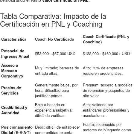
Tabla Comparativa: Impacto de la
Certificación en PNL y Coaching
Coach Certificado (PNL y
Característica
Coach No Certificado
Coaching)
Potencial de
$53,000 - $67,000 USD
$122,000 - $160,000+ USD
Ingresos Anual
Acceso a
Muy limitado; barreras de
Alto; 73% de empresas
Mercado
entrada altas.
requieren credenciales.
Corporativo
Generalmente bajos, por
Premium; acceso a modelos
Precios de
hora; dificultad para
de retención y paquetes de
Servicios
justificar primas.
alto valor.
Baja o basada en
Alta; validada por
Credibilidad y
experiencia subjetiva;
estándares profesionales y
Autoridad
difícil de verificar.
asociaciones.
Fuerte; reconocido por
Posicionamiento
Débil; difícil de establecer
motores de búsqueda como
Digital (E-E-A-T)
como entidad experta.