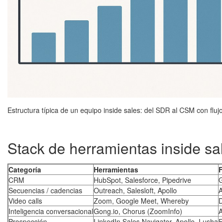
Estructura típica de un equipo inside sales: del SDR al CSM con fluj
Stack de herramientas inside s
Categoría
Herramientas
CRM
HubSpot, Salesforce, Pipedrive
G
Secuencias / cadencias
Outreach, Salesloft, Apollo
A
Video calls
Zoom, Google Meet, Whereby
Inteligencia conversacional
Gong.io, Chorus (ZoomInfo)
A
Prospección
LinkedIn Sales Navigator, Apollo, Lusha
E