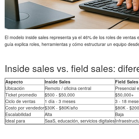
El modelo inside sales representa ya el 46% de los roles de ventas
guía explica roles, herramientas y cómo estructurar un equipo desd
Inside sales vs. field sales: di
Aspecto
Inside Sales
Field Sales
Ubicación
Remoto / oficina central
Presencial e
Ticket promedio
$500 - $50,000
$50,000+
Ciclo de ventas
1 día - 3 meses
3 - 18 mese
Costo por vendedor
$30K - $80K/año
$80K - $200
Escalabilidad
Alta
Baja
Ideal para
SaaS, educación, servicios digitales
Infraestruct