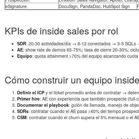
eSignature
DocuSign, PandaDoc, HubSpot Sign
F
KPIs de inside sales por rol
SDR
: 20-30 actividades/día → 8-12 conectados → 3-5 SQL
AE
: show rate de demos 65-75%; tasa de cierre 20-30%; cicl
Equipo
: quota attainment >70% del equipo alcanzando cuota 
Cómo construir un equipo insid
Definir el ICP
y el ticket promedio antes de contratar → dete
Primer hire
: AE con experiencia que también prospecte (full-c
Documentar el playbook
: guión de llamada, manejo de obj
SDRs
: contratar cuando el AE pasa >40% del tiempo prospec
CSM
: contratar cuando el churn supera el 5% mensual o el 