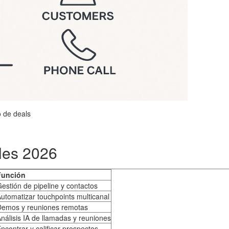
o de deals
ales 2026
Función
estión de pipeline y contactos
utomatizar touchpoints multicanal
Demos y reuniones remotas
nálisis IA de llamadas y reuniones
ncontrar y calificar prospectos