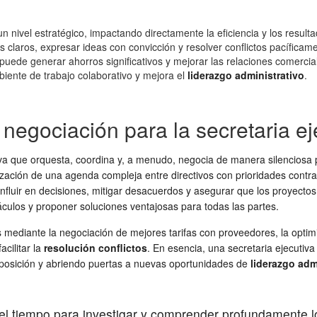
n nivel estratégico, impactando directamente la eficiencia y los result
s claros, expresar ideas con convicción y resolver conflictos pacíficam
puede generar ahorros significativos y mejorar las relaciones comercia
iente de trabajo colaborativo y mejora el
liderazgo administrativo
.
 negociación para la secretaria ej
iva que orquesta, coordina y, a menudo, negocia de manera silenciosa 
nización de una agenda compleja entre directivos con prioridades contr
influir en decisiones, mitigar desacuerdos y asegurar que los proyecto
culos y proponer soluciones ventajosas para todas las partes.
s mediante la negociación de mejores tarifas con proveedores, la opti
acilitar la
resolución conflictos
. En esencia, una secretaria ejecutiv
u posición y abriendo puertas a nuevas oportunidades de
liderazgo adm
l tiempo para investigar y comprender profundamente los